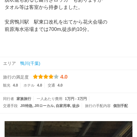
タオル等は客室から持参しました。
安房鴨川駅 駅東口改札を出てから花火会場の
前原海水浴場までは700m,徒歩約10分。
エリア
鴨川(千葉)
4.0
旅行の満足度
観光
4.0
ホテル
4.0
交通
4.0
同行者
家族旅行
一人あたり費用
1万円 - 3万円
交通手段
JR特急
JRローカル
自家用車
徒歩
旅行の手配内容
個別手配