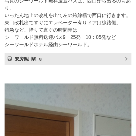
写真のシーワールド無料送迎バスは、西口から出るのもあ
り。
いったん地上の改札を出て左の跨線橋で西口に行きます。
東口改札出てすぐにエレベーター有りドアは線路側。
特急など、降りて直ぐの時間帯は
シーワールド無料送迎バス9：25発 10：05発など
シーワールドホテル経由シーワールド。
安房鴨川駅
駅