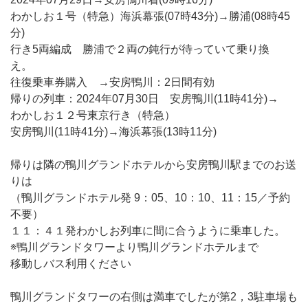
わかしお１号（特急）海浜幕張(07時43分)→勝浦(08時45
分)
行き5両編成 勝浦で２両の鈍行が待っていて乗り換
え。
往復乗車券購入 →安房鴨川：2日間有効
帰りの列車：2024年07月30日 安房鴨川(11時41分)→
わかしお１２号東京行き（特急）
安房鴨川(11時41分)→海浜幕張(13時11分)
帰りは隣の鴨川グランドホテルから安房鴨川駅までのお送
りは
（鴨川グランドホテル発 9：05、10：10、11：15／予約
不要）
１１：４１発わかしお列車に間に合うように乗車した。
※鴨川グランドタワーより鴨川グランドホテルまで
移動しバス利用ください
鴨川グランドタワーの右側は満車でしたが第2，3駐車場も