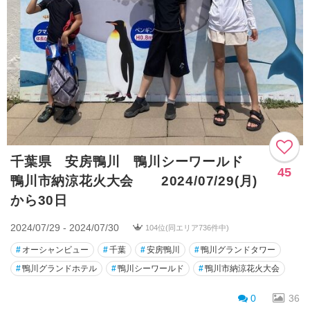
千葉県 安房鴨川 鴨川シーワールド
45
鴨川市納涼花火大会 2024/07/29(月)
から30日
2024/07/29 - 2024/07/30
104位(同エリア736件中)
#
オーシャンビュー
#
千葉
#
安房鴨川
#
鴨川グランドタワー
#
鴨川グランドホテル
#
鴨川シーワールド
#
鴨川市納涼花火大会
0
36