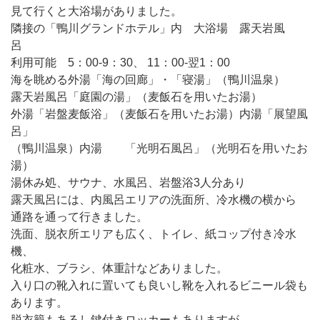
見て行くと大浴場がありました。
隣接の「鴨川グランドホテル」内 大浴場 露天岩風
呂
利用可能 5：00-9：30、 11：00-翌1：00
海を眺める外湯「海の回廊」・「寝湯」（鴨川温泉）
露天岩風呂「庭園の湯」（麦飯石を用いたお湯）
外湯「岩盤麦飯浴」（麦飯石を用いたお湯）内湯「展望風
呂」
（鴨川温泉）内湯 「光明石風呂」（光明石を用いたお
湯）
湯休み処、サウナ、水風呂、岩盤浴3人分あり
露天風呂には、内風呂エリアの洗面所、冷水機の横から
通路を通って行きました。
洗面、脱衣所エリアも広く、トイレ、紙コップ付き冷水
機、
化粧水、ブラシ、体重計などありました。
入り口の靴入れに置いても良いし靴を入れるビニール袋も
あります。
脱衣籠もあるし鍵付きロッカーもありますが