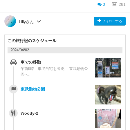
0
281
フォローする
Lillyさん
この旅行記のスケジュール
2024/04/02
車での移動
午前9時、車で自宅を出発。 東武動物公
園へ。
東武動物公園
Woody-2