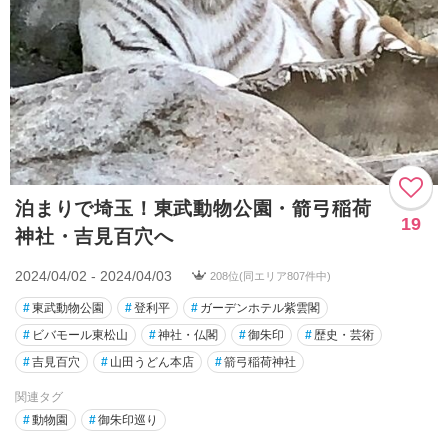
泊まりで埼玉！東武動物公園・箭弓稲荷
19
神社・吉見百穴へ
2024/04/02 - 2024/04/03
208位(同エリア807件中)
#
東武動物公園
#
登利平
#
ガーデンホテル紫雲閣
#
ビバモール東松山
#
神社・仏閣
#
御朱印
#
歴史・芸術
#
吉見百穴
#
山田うどん本店
#
箭弓稲荷神社
関連タグ
#
動物園
#
御朱印巡り