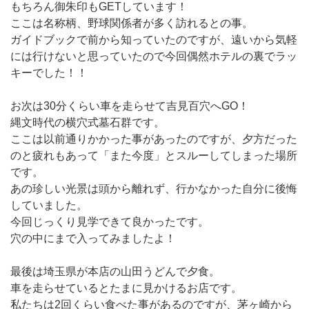
もちろん御朱印もGETしています！
ここは名称柄、野球関係者が多く訪れるとの事。
ガイドブックで前から知っていたのですが、遠いから気軽
には行けないと思っていたので今回偶然ホテルの裏でラッ
キーでした！！
お次は30分くらい車を走らせて吉見百穴へGO！
縄文時代の横穴式墓石群です。
ここは以前通りかかった事があったのですが、夕方だった
のと疲れもあって「また今度」とスルーしてしまった場所
です。
あの珍しい光景は頭から離れず、行かなかった自分に後悔
していました。
今回じっくり見学できて良かったです。
穴の中にまで入ってみましたよ！
最後は埼玉県が本店の山田うどんで夕食。
車を走らせているとたまに見かけるお店です。
私たちは2回くらい食べた事があるのですが、茅ヶ崎から