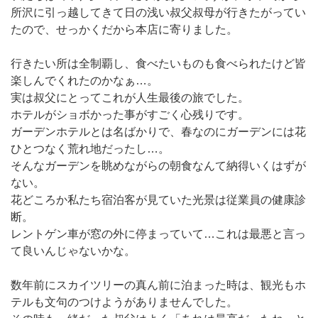
所沢に引っ越してきて日の浅い叔父叔母が行きたがってい
たので、せっかくだから本店に寄りました。
行きたい所は全制覇し、食べたいものも食べられたけど皆
楽しんでくれたのかなぁ…。
実は叔父にとってこれが人生最後の旅でした。
ホテルがショボかった事がすごく心残りです。
ガーデンホテルとは名ばかりで、春なのにガーデンには花
ひとつなく荒れ地だったし…。
そんなガーデンを眺めながらの朝食なんて納得いくはずが
ない。
花どころか私たち宿泊客が見ていた光景は従業員の健康診
断。
レントゲン車が窓の外に停まっていて…これは最悪と言っ
て良いんじゃないかな。
数年前にスカイツリーの真ん前に泊まった時は、観光もホ
テルも文句のつけようがありませんでした。