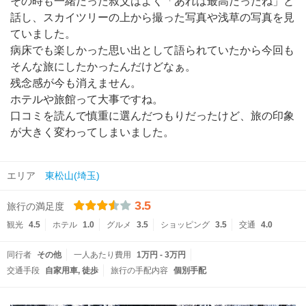
その時も一緒だった叔父はよく「あれは最高だったね」と
話し、スカイツリーの上から撮った写真や浅草の写真を見
ていました。
病床でも楽しかった思い出として語られていたから今回も
そんな旅にしたかったんだけどなぁ。
残念感が今も消えません。
ホテルや旅館って大事ですね。
口コミを読んで慎重に選んだつもりだったけど、旅の印象
が大きく変わってしまいました。
エリア
東松山(埼玉)
3.5
旅行の満足度
観光
4.5
ホテル
1.0
グルメ
3.5
ショッピング
3.5
交通
4.0
同行者
その他
一人あたり費用
1万円 - 3万円
交通手段
自家用車
徒歩
旅行の手配内容
個別手配