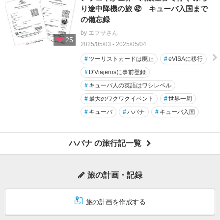
り途中降機の旅 ㊷ キューバ入国まで
の備忘録
by エフサさん
25
2025/05/03 - 2025/05/04
#
ツーリストカードは廃止
#
eVISAに移行
#
D'Viajerosに事前登録
#
キューバ人の英語はワシレベル
#
最大のワクワクイベント
#
世界一周
#
キューバ
#
ハバナ
#
キューバ入国
ハバナ の旅行記一覧
旅の計画・記録
旅の計画を作成する