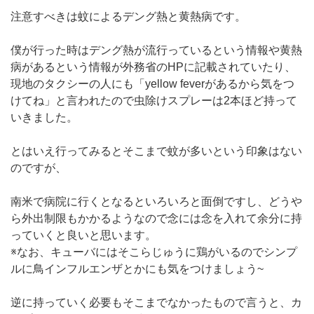
注意すべきは蚊によるデング熱と黄熱病です。
僕が行った時はデング熱が流行っているという情報や黄熱
病があるという情報が外務省のHPに記載されていたり、
現地のタクシーの人にも「yellow feverがあるから気をつ
けてね」と言われたので虫除けスプレーは2本ほど持って
いきました。
とはいえ行ってみるとそこまで蚊が多いという印象はない
のですが、
南米で病院に行くとなるといろいろと面倒ですし、どうや
ら外出制限もかかるようなので念には念を入れて余分に持
っていくと良いと思います。
※なお、キューバにはそこらじゅうに鶏がいるのでシンプ
ルに鳥インフルエンザとかにも気をつけましょう~
逆に持っていく必要もそこまでなかったもので言うと、カ