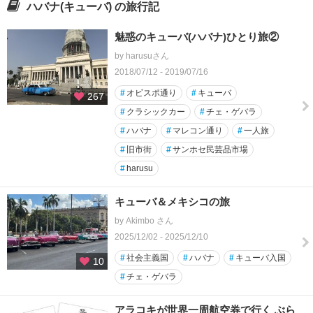
ハバナ(キューバ) の旅行記
魅惑のキューバ(ハバナ)ひとり旅②
by harusuさん
2018/07/12 - 2019/07/16
#
オビスポ通り
#
キューバ
267
#
クラシックカー
#
チェ・ゲバラ
#
ハバナ
#
マレコン通り
#
一人旅
#
旧市街
#
サンホセ民芸品市場
#
harusu
キューバ＆メキシコの旅
by Akimbo さん
2025/12/02 - 2025/12/10
#
社会主義国
#
ハバナ
#
キューバ入国
10
#
チェ・ゲバラ
アラコキが世界一周航空券で行く ぶら