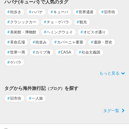
ハバナ(キューバ) で人気のタグ
#
街歩き
#
ハバナ
#
キューバ
#
世界遺産
#
旧市街
#
クラシックカー
#
チェ・ゲバラ
#
観光
#
美術館・博物館
#
ヘミングウェイ
#
オビスポ通り
#
革命広場
#
街並み
#
カバーニャ要塞
#
遺跡・歴史
#
世界一周
#
カリブ海
#
CASA
#
社会主義国
#
ゲバラ
もっと見る
タグから海外旅行記
を探す
（ブログ）
#
旧市街
#
一人旅
タグ一覧