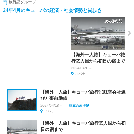
旅行記グループ
24年4月のキューバの経済・社会情勢と街歩き
次の旅行記
【海外一人旅】キューバ旅
行②入国から初日の宿まで
2024/04/18～
ハバナ
【海外一人旅】キューバ旅行①航空会社選
びと事前準備
2024/04/18～
現在の旅行記
ハバナ
【海外一人旅】キューバ旅行②入国から初
日の宿まで