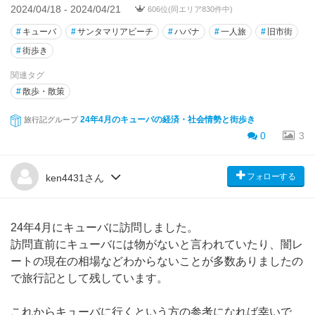
2024/04/18 - 2024/04/21
606位(同エリア830件中)
#
キューバ
#
サンタマリアビーチ
#
ハバナ
#
一人旅
#
旧市街
#
街歩き
関連タグ
#
散歩・散策
24年4月のキューバの経済・社会情勢と街歩き
旅行記グループ
0
3
フォローする
ken4431さん
24年4月にキューバに訪問しました。
訪問直前にキューバには物がないと言われていたり、闇レ
ートの現在の相場などわからないことが多数ありましたの
で旅行記として残しています。
これからキューバに行くという方の参考になれば幸いで