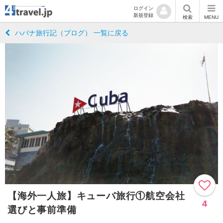
ログイン
新規登録
検索
MENU
ハバナ旅行記（ブログ） 一覧に戻る
【海外一人旅】キューバ旅行①航空会社
4
選びと事前準備