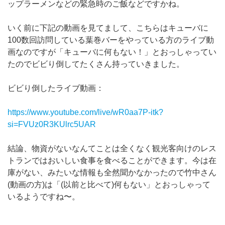
ップラーメンなどの緊急時のご飯などですかね。
いく前に下記の動画を見てまして、こちらはキューバに
100数回訪問している葉巻バーをやっている方のライブ動
画なのですが「キューバに何もない！」とおっしゃってい
たのでビビり倒してたくさん持っていきました。
ビビり倒したライブ動画：
https://www.youtube.com/live/wR0aa7P-itk?
si=FVUz0R3KUlrc5UAR
結論、物資がないなんてことは全くなく観光客向けのレス
トランではおいしい食事を食べることができます。今は在
庫がない、みたいな情報も全然聞かなかったので竹中さん
(動画の方)は「(以前と比べて)何もない」とおっしゃって
いるようですね〜。