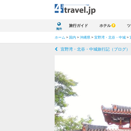
旅行ガイド
ホテル
ツ
海外
ホーム
>
国内
>
沖縄県
>
宜野湾・北谷・中城
>
宜野湾・北谷・中城旅行記（ブログ）