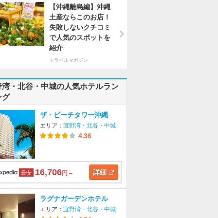
【沖縄離島編】沖縄
土産ならこのお店！
失敗しないクチコミ
で人気のスポットを
紹介
トラベルマガジン
野湾・北谷・中城の人気ホテルラン
ング
ザ・ビーチタワー沖縄
エリア：
宜野湾・北谷・中城
4.36
16,706
詳細
最安
円～
ラグナガーデンホテル
エリア：
宜野湾・北谷・中城