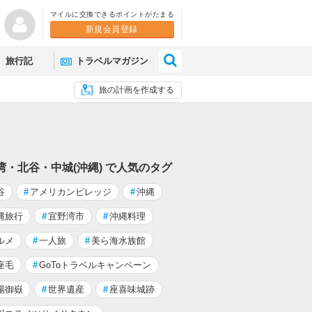
マイルに交換できるポイントがたまる
新規会員登録
×
旅行記
トラベルマガジン
旅の計画を作成する
湾・北谷・中城(沖縄) で人気のタグ
谷
#
アメリカンビレッジ
#
沖縄
縄旅行
#
宜野湾市
#
沖縄料理
ルメ
#
一人旅
#
美ら海水族館
座毛
#
GoToトラベルキャンペーン
場御嶽
#
世界遺産
#
座喜味城跡