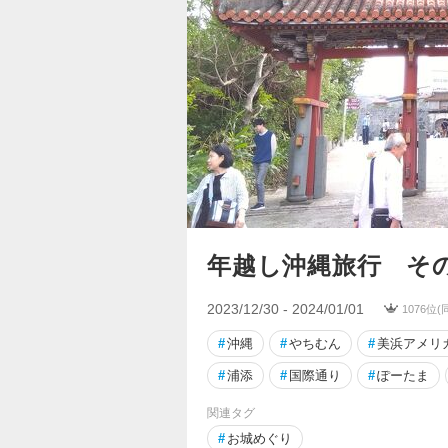
年越し沖縄旅行 その
2023/12/30 - 2024/01/01
1076位
#
沖縄
#
やちむん
#
美浜アメリ
#
浦添
#
国際通り
#
ぽーたま
関連タグ
#
お城めぐり