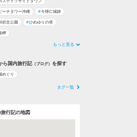
川ステイツサイドタウン
ビーチタワー沖縄
#
今帰仁城跡
和祈念公園
#
ひめゆりの塔
波岬
もっと見る
から国内旅行記
を探す
（ブログ）
城めぐり
タグ一覧
の旅行記の地図