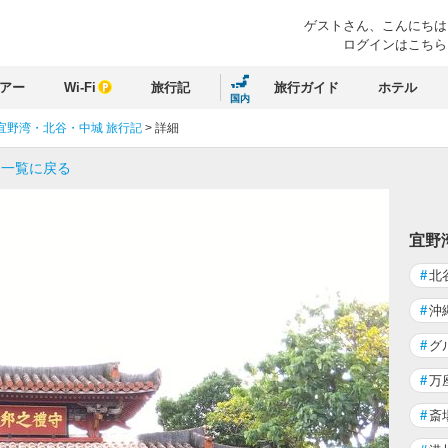
ゲストさん、
こんにちは
ログインはこちら
アー
Wi-Fi
旅行記
旅行ガイド
ホテル
国内
宜野湾・北谷・中城 旅行記
>
詳細
 一覧に戻る
宜野
#
北
#
沖
#
グ
#
万
#
斎