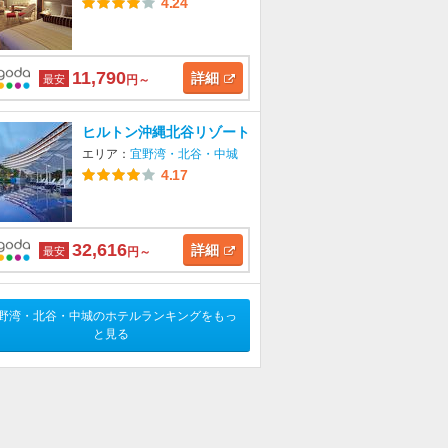
4.24
11,790
詳細
最安
円～
ヒルトン沖縄北谷リゾート
エリア：
宜野湾・北谷・中城
4.17
32,616
詳細
最安
円～
野湾・北谷・中城のホテルランキングをもっ
と見る