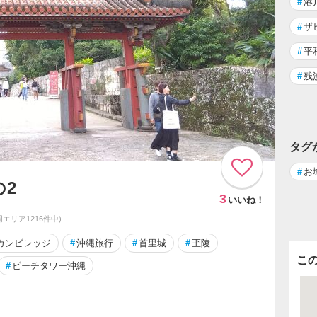
#
港
#
ザ
#
平
#
残
タグ
#
お
2
3
いいね！
(同エリア1216件中)
カンビレッジ
#
沖縄旅行
#
首里城
#
玊陵
こ
#
ビーチタワー沖縄