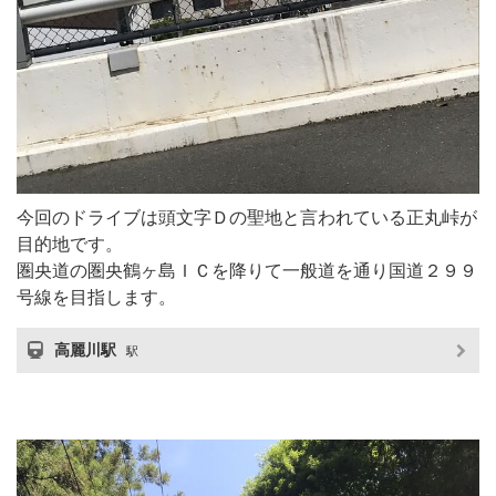
今回のドライブは頭文字Ｄの聖地と言われている正丸峠が
目的地です。
圏央道の圏央鶴ヶ島ＩＣを降りて一般道を通り国道２９９
号線を目指します。
高麗川駅
駅