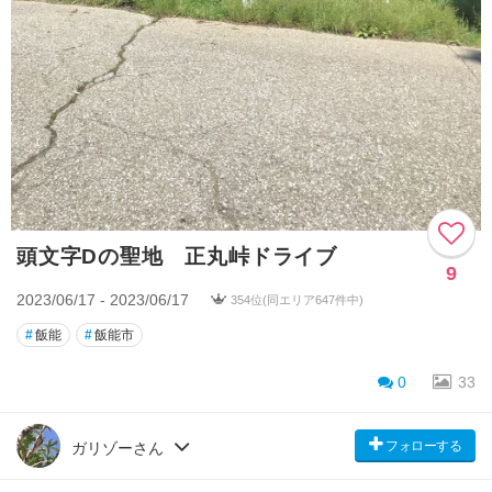
頭文字Dの聖地 正丸峠ドライブ
9
2023/06/17 - 2023/06/17
354位(同エリア647件中)
#
飯能
#
飯能市
0
33
フォローする
ガリゾーさん