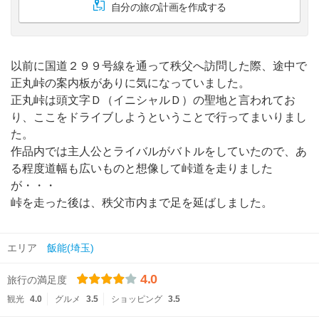
自分の旅の計画を作成する
以前に国道２９９号線を通って秩父へ訪問した際、途中で
正丸峠の案内板がありに気になっていました。
正丸峠は頭文字Ｄ（イニシャルＤ）の聖地と言われてお
り、ここをドライブしようということで行ってまいりまし
た。
作品内では主人公とライバルがバトルをしていたので、あ
る程度道幅も広いものと想像して峠道を走りました
が・・・
峠を走った後は、秩父市内まで足を延ばしました。
エリア
飯能(埼玉)
4.0
旅行の満足度
観光
4.0
グルメ
3.5
ショッピング
3.5