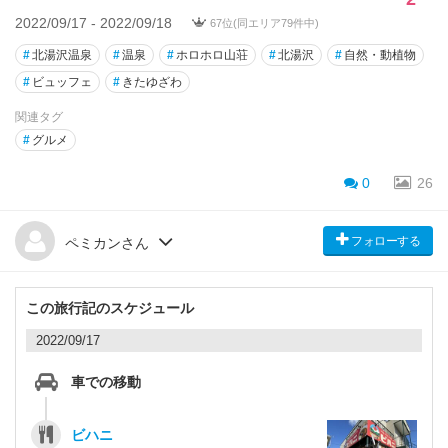
2022/09/17 - 2022/09/18
67位(同エリア79件中)
#
北湯沢温泉
#
温泉
#
ホロホロ山荘
#
北湯沢
#
自然・動植物
#
ビュッフェ
#
きたゆざわ
関連タグ
#
グルメ
0
26
フォローする
ペミカンさん
この旅行記のスケジュール
2022/09/17
車での移動
ビハニ