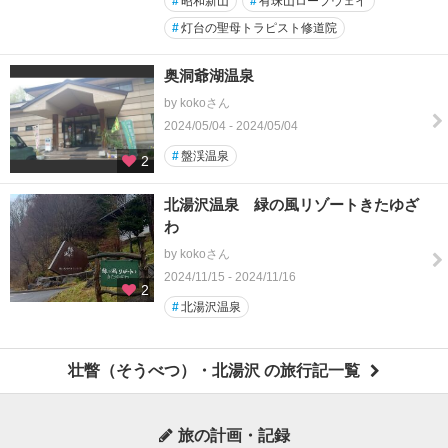
#
昭和新山
#
有珠山ロープウェイ
#
灯台の聖母トラピスト修道院
奥洞爺湖温泉
by kokoさん
2024/05/04 - 2024/05/04
#
盤渓温泉
2
北湯沢温泉 緑の風リゾートきたゆざ
わ
by kokoさん
2024/11/15 - 2024/11/16
2
#
北湯沢温泉
壮瞥（そうべつ）・北湯沢 の旅行記一覧
旅の計画・記録