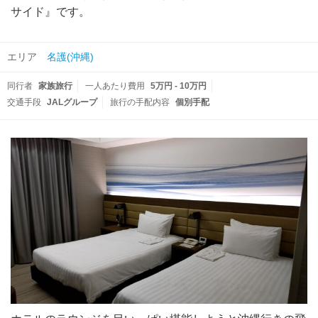
サイド』です。
エリア
名護(沖縄)
同行者
家族旅行
一人あたり費用
5万円 - 10万円
交通手段
JALグループ
旅行の手配内容
個別手配