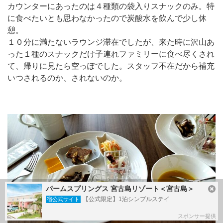
カウンターにあったのは４種類の袋入りスナックのみ。特
に食べたいとも思わなかったので炭酸水を飲んで少し休
憩。
１０分に満たないラウンジ滞在でしたが、来た時に沢山あ
った１種のスナックだけ子連れファミリーに食べ尽くされ
て、帰りに見たら空っぽでした。スタッフ不在だから補充
いつされるのか、されないのか。
パームスプリングス 宮古島リゾート＜宮古島＞
【公式限定】1泊シンプルステイ
宿公式サイト
スポンサー提供