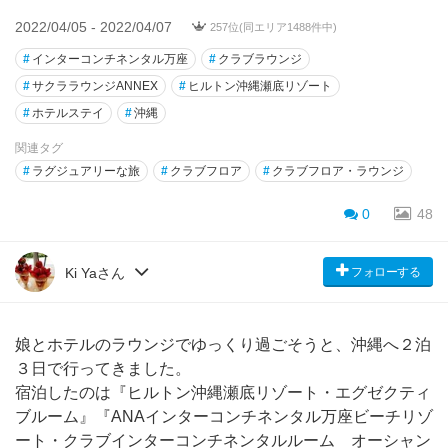
2022/04/05 - 2022/04/07
257位(同エリア1488件中)
#
インターコンチネンタル万座
#
クラブラウンジ
#
サクララウンジANNEX
#
ヒルトン沖縄瀬底リゾート
#
ホテルステイ
#
沖縄
関連タグ
#
ラグジュアリーな旅
#
クラブフロア
#
クラブフロア・ラウンジ
0
48
フォローする
Ki Yaさん
娘とホテルのラウンジでゆっくり過ごそうと、沖縄へ２泊
３日で行ってきました。
宿泊したのは『ヒルトン沖縄瀬底リゾート・エグゼクティ
ブルーム』『ANAインターコンチネンタル万座ビーチリゾ
ート・クラブインターコンチネンタルルーム オーシャン