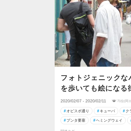
フォトジェニックな
を歩いても絵になる
2020/02/07 - 2020/02/11
71位(同
#
オビスポ通り
#
キューバ
#
ク
#
プンタ要塞
#
ヘミングウェイ