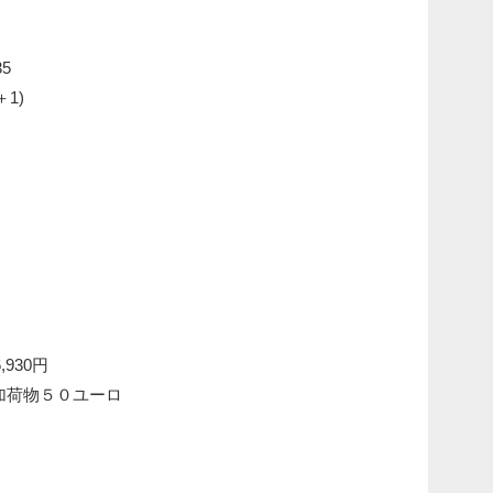
35
＋1)
930円
路追加荷物５０ユーロ