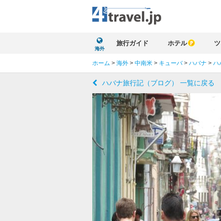
旅行ガイド
ホテル
ツ
海外
ホーム
>
海外
>
中南米
>
キューバ
>
ハバナ
>
ハ
ハバナ旅行記（ブログ） 一覧に戻る