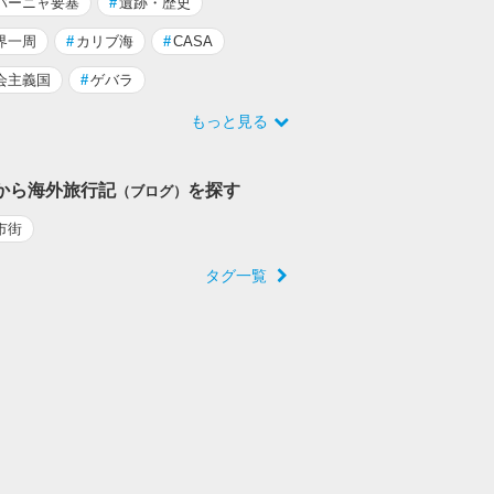
バーニャ要塞
#
遺跡・歴史
界一周
#
カリブ海
#
CASA
会主義国
#
ゲバラ
もっと見る
から海外旅行記
を探す
（ブログ）
市街
タグ一覧