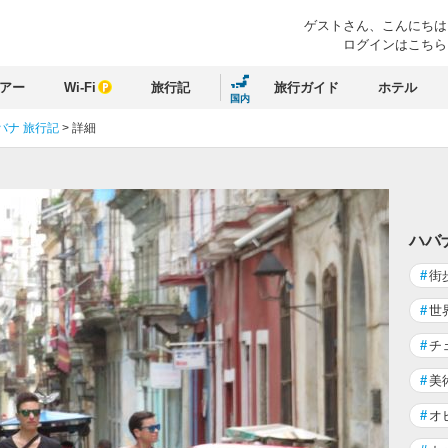
ゲストさん、
こんにちは
ログインはこちら
アー
Wi-Fi
旅行記
旅行ガイド
ホテル
国内
バナ 旅行記
>
詳細
ハバ
#
街
#
世
#
チ
#
美
#
オ