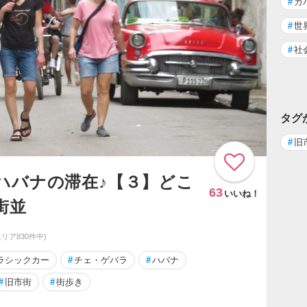
#
カ
#
世
#
社
タグ
#
旧
ハバナの滞在♪【３】どこ
63
いいね！
街並
エリア830件中)
ラシックカー
#
チェ・ゲバラ
#
ハバナ
#
旧市街
#
街歩き