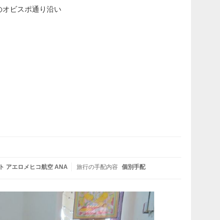
繁華街のオビスポ通り沿い
 アエロメヒコ航空 ANA
旅行の手配内容
個別手配