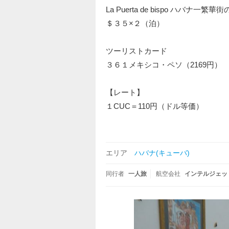
La Puerta de bispo ハバナ一
＄３５×２（泊）
ツーリストカード
３６１メキシコ・ペソ（2169円）
【レート】
１CUC＝110円（ドル等価）
エリア
ハバナ(キューバ)
同行者
一人旅
航空会社
インテルジェット