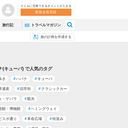
マイルに交換できるポイントがたまる
新規会員登録
×
旅行記
トラベルマガジン
旅の計画を作成する
ナ(キューバ) で人気のタグ
歩き
#
ハバナ
#
キューバ
界遺産
#
旧市街
#
クラシックカー
ェ・ゲバラ
#
観光
術館・博物館
#
ヘミングウェイ
ビスポ通り
#
革命広場
#
街並み