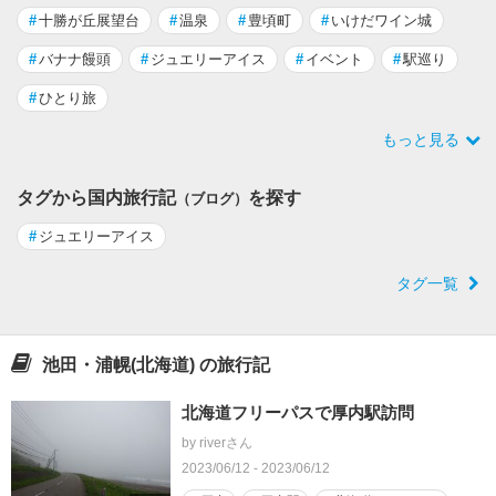
#
十勝が丘展望台
#
温泉
#
豊頃町
#
いけだワイン城
#
バナナ饅頭
#
ジュエリーアイス
#
イベント
#
駅巡り
#
ひとり旅
もっと見る
タグから国内旅行記
を探す
（ブログ）
#
ジュエリーアイス
タグ一覧
池田・浦幌(北海道) の旅行記
北海道フリーパスで厚内駅訪問
by riverさん
2023/06/12 - 2023/06/12