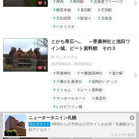
#
厚内
#
厚内駅
#
北海道フリーパス
3
#
根室本線
#
直別駅
#
尺別駅
#
尺別原野
#
駅巡り
#
北海道
#
ハナミズキ
とかち帯広へ。 ～帯廣神社と池田ワ
イン城、ビート資料館 その３
by ちぃちゃさん
2025/04/10 - 2025/04/12
6
#
帯廣神社
#
十勝護国神社
#
道の駅
#
十勝が丘展望台
#
花時計ハナック
#
ドリカム
#
ビート資料館
#
マンホールカード
#
風景印
#
いけだワイン城
ニューオータニイン札幌
北海道フリーパスで十弗駅訪問
WEBからの予約は公式サイトがお得！札幌駅から
宿公式サイト
好アクセス！
by riverさん
スポンサー提供
2023/06/12 - 2023/06/12