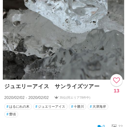
ジュエリーアイス サンライズツアー
13
2020/02/02 - 2020/02/02
35位(同エリア78件中)
#
はるにれの木
#
ジュエリーアイス
#
十勝川
#
大津海岸
#
豊頃
0
22