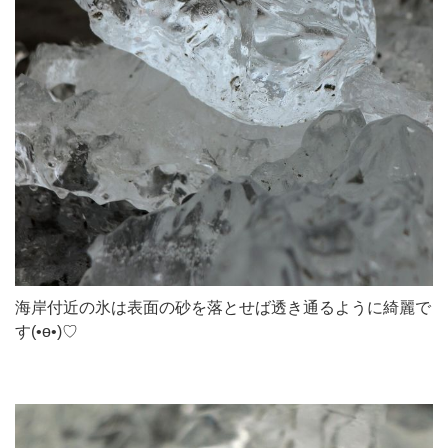
海岸付近の氷は表面の砂を落とせば透き通るように綺麗で
す(•ө•)♡