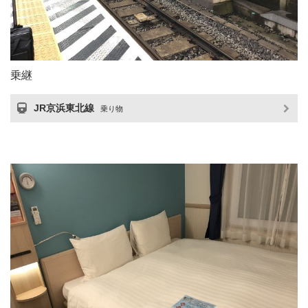
乗継
JR京浜東北線
乗り物