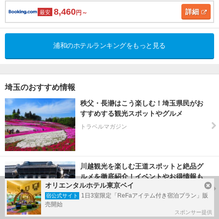
8,460
詳細
最安
円～
浦和のホテルランキングをもっと見る
埼玉のおすすめ情報
秩父・長瀞はこう楽しむ！埼玉県民がお
すすめする観光スポットやグルメ
トラベルマガジン
川越観光を楽しむ王道スポットと絶品グ
ルメを徹底紹介！イベントやお得情報も
オリエンタルホテル東京ベイ
トラベルマガジン
1日3室限定「ReFaアイテム付き宿泊プラン」販
宿公式サイト
売開始
スポンサー提供