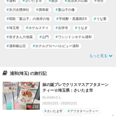
#
浦和
#
さいたま市
#
散歩
#
見沼氷川公園
#
寺社
#
氷川女體神社
#
満寿家
#
案山子の像
#
唱歌「案山子」の発祥の地
#
芋焼酎・黒霧島EX
#
うな重
#
埼玉県
#
ホテルステイ
#
吉祥寺
#
うなぎ
#
赤ずきん六地蔵
#
山門
#
ワシントンホテル浦和
#
浦和椿山荘
#
ホテルグローバルビュー浦和
もっと見る
浦和(埼玉) の旅行記
妹の誕プレでクリスマスアフタヌーン
ティー☆埼玉県：さいたま市
by usakoさん
2025/12/21 - 2025/12/21
232
#
さいたま市
#
アフタヌーンティー