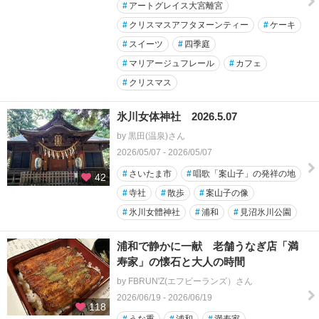
#
アートグレイス大宮離宮
#
クリスマスアフタヌーンティー
#
ケーキ
#
スイーツ
#
四季庭
#
マリアージュフレール
#
カフェ
#
クリスマス
氷川女体神社 2026.5.07
by 黒田(温泉)さん
2026/05/07 - 2026/05/07
#
さいたま市
#
唱歌「案山子」の発祥の地
42
#
寺社
#
散歩
#
案山子の像
#
氷川女體神社
#
浦和
#
見沼氷川公園
浦和で静かに一献 老舗うなぎ店「満
寿家」の懐石と大人の時間
by FBRUN'Z(エフビーランズ）さん
2026/06/19 - 2026/06/19
118