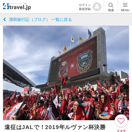
ログイン
新規登録
検索
MENU
浦和旅行記（ブログ） 一覧に戻る
遠征はJALで！2019年ルヴァン杯決勝
142