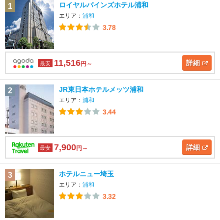
ロイヤルパインズホテル浦和
1
エリア：
浦和
3.78
11,516
詳細
最安
円～
JR東日本ホテルメッツ浦和
2
エリア：
浦和
3.44
7,900
詳細
最安
円～
ホテルニュー埼玉
3
エリア：
浦和
3.32