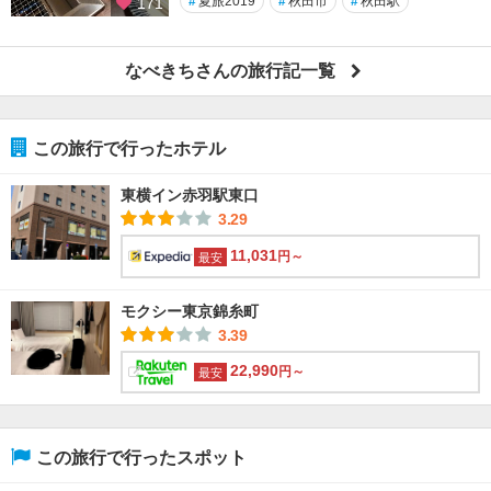
#
夏旅2019
#
秋田市
#
秋田駅
171
なべきちさんの旅行記一覧
この旅行で行ったホテル
東横イン赤羽駅東口
3.29
11,031
円～
最安
モクシー東京錦糸町
3.39
22,990
円～
最安
この旅行で行ったスポット