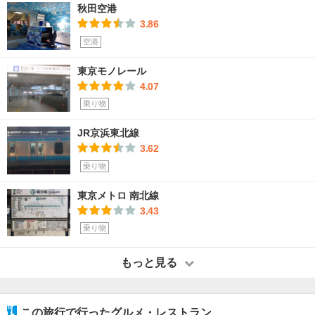
秋田空港
3.86
空港
東京モノレール
4.07
乗り物
JR京浜東北線
3.62
乗り物
東京メトロ 南北線
3.43
乗り物
もっと見る
この旅行で行ったグルメ・レストラン