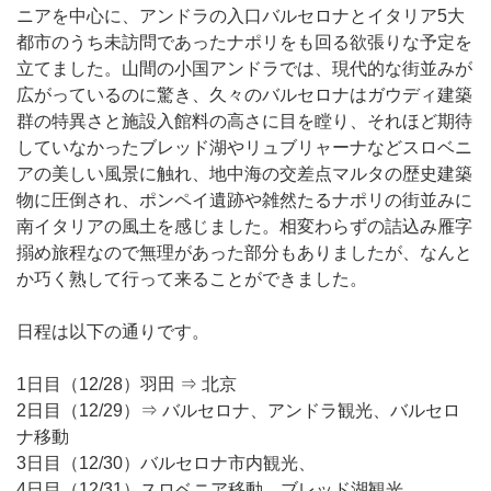
ニアを中心に、アンドラの入口バルセロナとイタリア5大
都市のうち未訪問であったナポリをも回る欲張りな予定を
立てました。山間の小国アンドラでは、現代的な街並みが
広がっているのに驚き、久々のバルセロナはガウディ建築
群の特異さと施設入館料の高さに目を瞠り、それほど期待
していなかったブレッド湖やリュブリャーナなどスロベニ
アの美しい風景に触れ、地中海の交差点マルタの歴史建築
物に圧倒され、ポンペイ遺跡や雑然たるナポリの街並みに
南イタリアの風土を感じました。相変わらずの詰込み雁字
搦め旅程なので無理があった部分もありましたが、なんと
か巧く熟して行って来ることができました。
日程は以下の通りです。
1日目（12/28）羽田 ⇒ 北京
2日目（12/29）⇒ バルセロナ、アンドラ観光、バルセロ
ナ移動
3日目（12/30）バルセロナ市内観光、
4日目（12/31）スロベニア移動、ブレッド湖観光