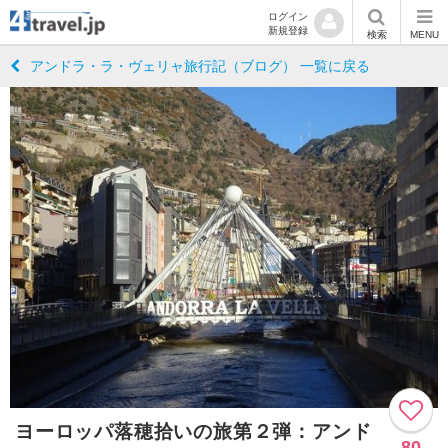
ログイン
新規登録
検索
MENU
アンドラ・ラ・ヴェリャ旅行記（ブログ） 一覧に戻る
ヨーロッパ落穂拾いの旅第２弾：アンド
80