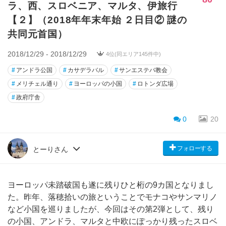
ラ、西、スロベニア、マルタ、伊旅行
【２】（2018年年末年始 ２日目② 謎の
共同元首国）
2018/12/29 - 2018/12/29
4位(同エリア145件中)
#
アンドラ公国
#
カサデラバル
#
サンエステバ教会
#
メリチェル通り
#
ヨーロッパの小国
#
ロトンダ広場
#
政府庁舎
0
20
フォローする
とーりさん
ヨーロッパ未踏破国も遂に残りひと桁の9カ国となりまし
た。昨年、落穂拾いの旅ということでモナコやサンマリノ
など小国を巡りましたが、今回はその第2弾として、残り
の小国、アンドラ、マルタと中欧にぽっかり残ったスロベ