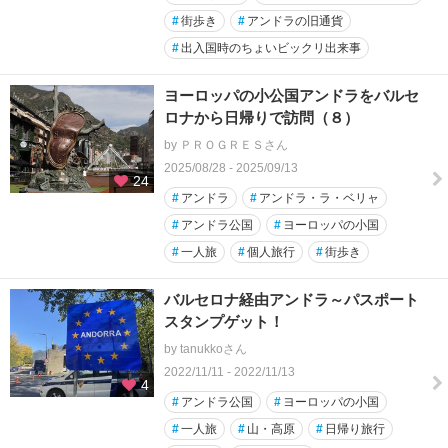
#
街歩き
#
アンドラの旧通貨
#
出入国時のちょいビックリ出来事
ヨーロッパの小公国アンドラをバルセ
ロナから日帰りで訪問（８）
by ＰＲＯＧＲＥＳさん
2025/08/28 - 2025/09/13
24
#
アンドラ
#
アンドラ・ラ・ベリャ
#
アンドラ公国
#
ヨーロッパの小国
#
一人旅
#
個人旅行
#
街歩き
バルセロナ経由アンドラ～パスポート
スタンプゲット！
by tanukkoさん
2022/11/11 - 2022/11/13
4
#
アンドラ公国
#
ヨーロッパの小国
#
一人旅
#
山・高原
#
日帰り旅行