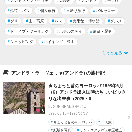
#
アンドラ・ラ・ベリャ
#
街歩き
#
アンドラ
#
一人旅
#
鉄道・バス
#
個人旅行
#
日帰り旅行
#
バルセロナ
#
ダリ
#
山・高原
#
バス
#
美術館・博物館
#
グルメ
#
ドライブ・ツーリング
#
ホテルステイ
#
遺跡・歴史
#
ショッピング
#
ハイキング・登山
もっと見る
アンドラ・ラ・ヴェリャ(アンドラ) の旅行記
★ちょっと昔のヨーロッパ 1993年6月
（6）アンドラ出入国時のちょいビック
リな出来事（2025・0...
by SUR SHANGHAIさん
8
1993/06/16 - 1993/06/17
#
ちょっと昔のヨーロッパ
#
一人旅
#
紙焼き写真
#
サン・エステヴェ教区教会