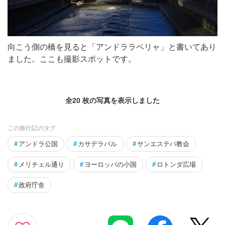
向こう側の橋を見ると「アンドララベリャ」と書いてあり
ました。ここも撮影スポットです。
全20 枚の写真を表示しました
この旅行記のタグ
#
アンドラ公国
#
カサデラバル
#
サンエステバ教会
#
メリチェル通り
#
ヨーロッパの小国
#
ロトンダ広場
#
政府庁舎