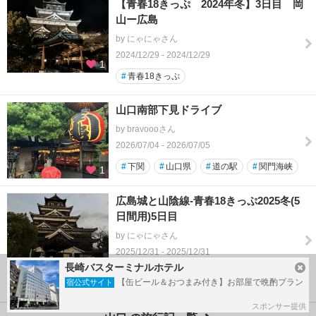
【青春18きっぷ 2024年冬】3日目 岡
山ー広島
by にゃにゃさん
2024/12/29 - 2024/12/29
1
#
青春18きっぷ
山口南部下見ドライブ
by bravoooさん
2026/07/04 - 2026/07/05
#
下関
#
山口県
#
道の駅
#
関門海峡
1
広島城と山陰線-青春18きっぷ2025冬(5
日間用)5日目
by にゃにゃさん
2025/12/31 - 2025/12/31
5
長崎バスターミナルホテル
#
山陰線
#
広島城
【缶ビール＆おつまみ付き】お部屋で晩酌プラン
宿公式サイト
スポンサー提供