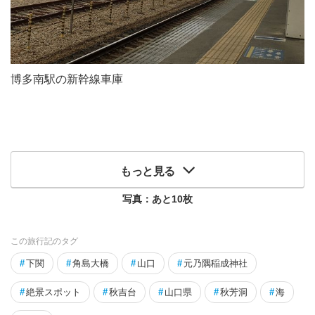
博多南駅の新幹線車庫
もっと見る
写真：あと
10
枚
この旅行記のタグ
#
下関
#
角島大橋
#
山口
#
元乃隅稲成神社
#
絶景スポット
#
秋吉台
#
山口県
#
秋芳洞
#
海