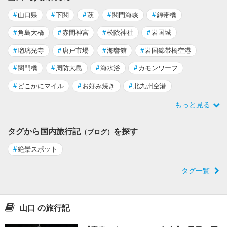
#
山口県
#
下関
#
萩
#
関門海峡
#
錦帯橋
#
角島大橋
#
赤間神宮
#
松陰神社
#
岩国城
#
瑠璃光寺
#
唐戸市場
#
海響館
#
岩国錦帯橋空港
#
関門橋
#
周防大島
#
海水浴
#
カモンワーフ
#
どこかにマイル
#
お好み焼き
#
北九州空港
もっと見る
タグから国内旅行記
を探す
（ブログ）
#
絶景スポット
タグ一覧
山口 の旅行記