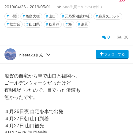
2019/04/26 - 2019/05/01
2385位(同エリア7811件中)
#
下関
#
角島大橋
#
山口
#
元乃隅稲成神社
#
絶景スポット
#
秋吉台
#
山口県
#
秋芳洞
#
海
#
絶景
0
30
フォローする
nisetakuさん
滋賀の自宅から車で山口と福岡へ。
ゴールデンウィークだったけど
夜移動だったので、目立った渋滞も
無かったです。
４月26日夜 自宅を車で出発
４月27日朝 山口到着
４月27日 山口観光
4月27日夜 福岡到着