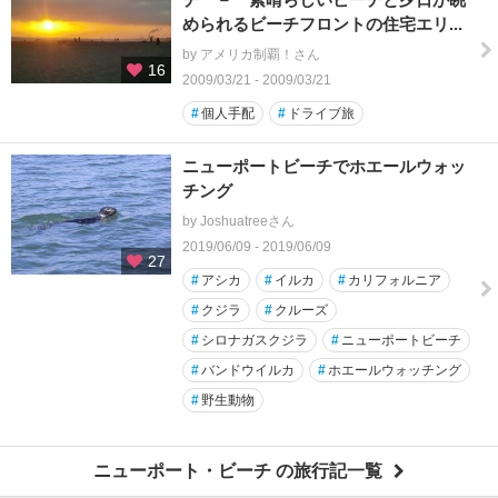
められるビーチフロントの住宅エリ...
by アメリカ制覇！さん
16
2009/03/21 - 2009/03/21
#
個人手配
#
ドライブ旅
ニューポートビーチでホエールウォッ
チング
by Joshuatreeさん
2019/06/09 - 2019/06/09
27
#
アシカ
#
イルカ
#
カリフォルニア
#
クジラ
#
クルーズ
#
シロナガスクジラ
#
ニューポートビーチ
#
バンドウイルカ
#
ホエールウォッチング
#
野生動物
ニューポート・ビーチ の旅行記一覧