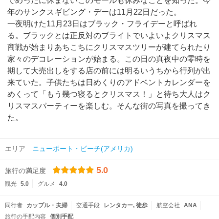
でめったに休まないこのモールも休みなことを知った。今
年のサンクスギビング・デーは11月22日だった。
一夜明けた11月23日はブラック・フライデーと呼ばれ
る。ブラックとは正反対のブライトでいよいよクリスマス
商戦が始まりあちこちにクリスマスツリーが建てられたり
家々のデコレーションが始まる。この日の真夜中の零時を
期して大売出しをする店の前には明るいうちから行列が出
来ていた。子供たちは日めくりのアドベントカレンダーを
めくって「もう幾つ寝るとクリスマス！」と待ち大人はク
リスマスパーティーを楽しむ。そんな街の写真を撮ってき
た。
エリア
ニューポート・ビーチ(アメリカ)
5.0
旅行の満足度
観光
5.0
グルメ
4.0
同行者
カップル・夫婦
交通手段
レンタカー
徒歩
航空会社
ANA
旅行の手配内容
個別手配