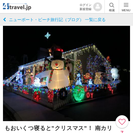
ログイン
新規登録
検索
MENU
ニューポート・ビーチ旅行記（ブログ） 一覧に戻る
もおいくつ寝ると”クリスマス”！ 南カリ
7