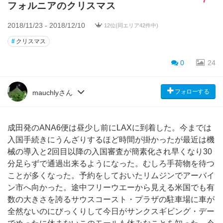
フォルニアのクリスマス
2018/11/23 - 2018/12/10
12位(同エリア42件中)
#
クリスマス
0
24
フォローする
mauchlyさん
成田発のANA6便は昼少し前にLAXに到着した。今までは
入国手続きにうんざりするほど時間が掛かったが最近は機
械の導入と2回目以降の入国審査が簡素化され早くなり30
分足らずで通過出来るようになった。むしろ手荷物を待つ
ことが多くなった。予約をしておいたリムジンでアーバイ
ン市へ向かった。途中フリーウエーから見える米国でも有
数の大きさを誇るサウスコースト・プラザの駐車場に車が
全然ないのにびっくりして今日がサンクスギビング・デー