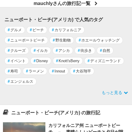
mauchlyさんの旅行記一覧
ニューポート・ビーチ(アメリカ) で人気のタグ
#
グルメ
#
ビーチ
#
カリフォルニア
#
ニューポートビーチ
#
野生動物
#
ホエールウォッチング
#
クルーズ
#
イルカ
#
アシカ
#
街歩き
#
自然
#
イベント
#
Disney
#
Knott'sBerry
#
ディズニーランド
#
寿司
#
ラーメン
#
Innout
#
大谷翔平
#
エンジェルス
もっと見る
ニューポート・ビーチ(アメリカ) の旅行記
カリフォルニア州 ニューポートビー
チ － 素晴らしいビーチと夕日が眺