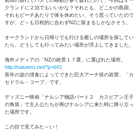
前回の旅行でバスでの移動が多く疲れたので、今回はオー
クランドに２泊でもいいかな？それとも、どこかの島国、
それもビーチあたりで体を休めたい、そう思っていたので
すが、ど～も日程的に合わずNZに留まるしかなさそう。
オークランドから日帰りでも行ける癒しの場所を探してい
たら、どうしても行ってみたい場所が浮上してきました。
海外メディアの「NZの絶景１７選」に選ばれた場所。
http://naturenz.net/?p=643
長年の波の浸食によってできた巨大アーチ状の岩窟、「カ
セドラル・コーブ」です。
ディズニー映画「ナルシア物語パート２ カスピアン王子
の角笛」で主人公たちが再びナルシアに来た時に降り立っ
た場所です。
この目で見てみた～い！