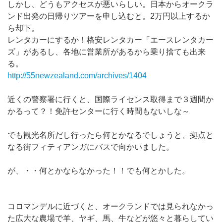
しかし、どうもアクセスが悪いらしい。日本からオークラ
ンド出発の日帰りツアーを申し込むと。2万円以上するか
ら却下。
レンタカーにするか！格安レンタカー「エースレンタカー
ズ」があるし、各地に営業所があるから乗り捨ても出来
る。
http://55newzealand.com/archives/1404
近くの警察署に行くと、国際ライセンス取得まで３週間か
かるって？！免許センターに行く時間もないしな～
でも観光名所だし行ったら何とかなるでしょうと、拠点と
なる街フィティアンガにバスで向かいました。
が、・・何とかならなかった！！でも何とかした。
コロマンデルに近づくと、オークランドでは見られなかっ
た広大な農場で羊、ヤギ、馬、牛などが悠々と暮らしてい