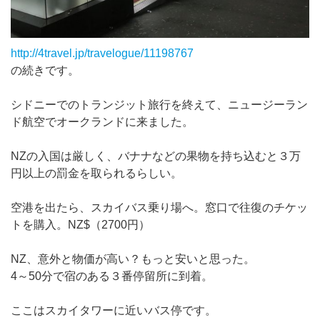
http://4travel.jp/travelogue/11198767
の続きです。
シドニーでのトランジット旅行を終えて、ニュージーラン
ド航空でオークランドに来ました。
NZの入国は厳しく、バナナなどの果物を持ち込むと３万
円以上の罰金を取られるらしい。
空港を出たら、スカイバス乗り場へ。窓口で往復のチケッ
トを購入。NZ$（2700円）
NZ、意外と物価が高い？もっと安いと思った。
4～50分で宿のある３番停留所に到着。
ここはスカイタワーに近いバス停です。