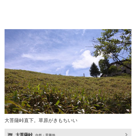
大菩薩峠直下。草原がきもちいい
大菩薩峠
自然・景勝地