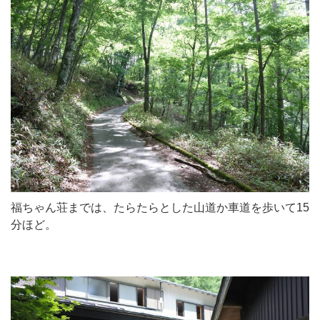
福ちゃん荘までは、たらたらとした山道か車道を歩いて15
分ほど。