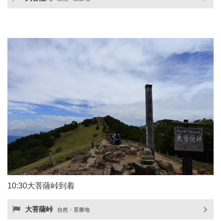
10:30大菩薩峠到着
大菩薩峠
自然・景勝地