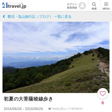
ログイン
新規登録
検索
MENU
勝沼・塩山旅行記（ブログ） 一覧に戻る
初夏の大菩薩稜線歩き
6
2016/06/26 - 2016/06/26
544位(同エリア872件中)