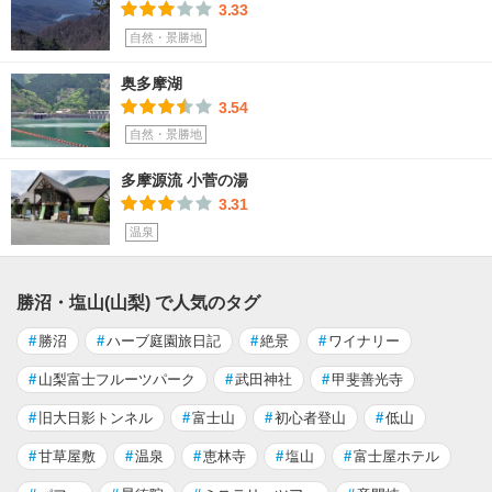
3.33
自然・景勝地
奥多摩湖
3.54
自然・景勝地
多摩源流 小菅の湯
3.31
温泉
勝沼・塩山(山梨) で人気のタグ
#
勝沼
#
ハーブ庭園旅日記
#
絶景
#
ワイナリー
#
山梨富士フルーツパーク
#
武田神社
#
甲斐善光寺
#
旧大日影トンネル
#
富士山
#
初心者登山
#
低山
#
甘草屋敷
#
温泉
#
恵林寺
#
塩山
#
富士屋ホテル