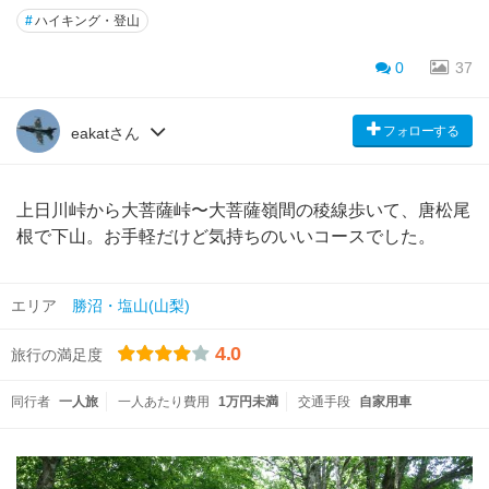
#
ハイキング・登山
0
37
フォローする
eakatさん
上日川峠から大菩薩峠〜大菩薩嶺間の稜線歩いて、唐松尾
根で下山。お手軽だけど気持ちのいいコースでした。
エリア
勝沼・塩山(山梨)
4.0
旅行の満足度
同行者
一人旅
一人あたり費用
1万円未満
交通手段
自家用車