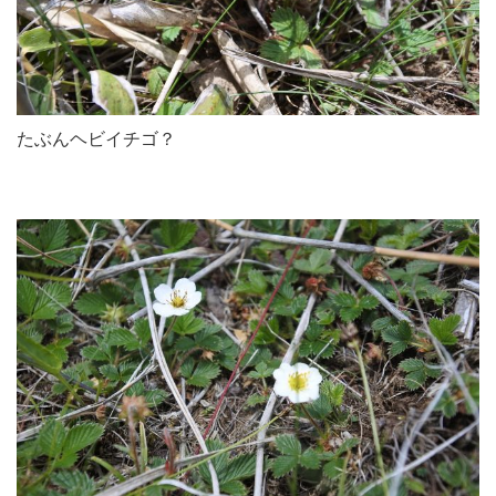
たぶんヘビイチゴ？