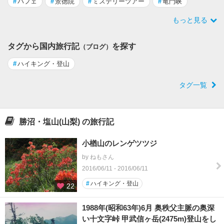
#
パフェ
#
景徳院
#
ミステリーツアー
#
竜門峡
もっと見る
タグから国内旅行記
を探す
（ブログ）
#
ハイキング・登山
タグ一覧
勝沼・塩山(山梨) の旅行記
小楢山のレンゲツツジ
by ねもさん
2016/06/11 - 2016/06/11
#
ハイキング・登山
22
1988年(昭和63年)6月 奥秩父主脈の奥深
い十文字峠 甲武信ヶ岳(2475m)登山をし