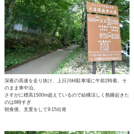
深夜の高速を走り抜け、上日川峠駐車場に午前2時着。そ
のまま車中泊。
さすがに標高1500m超えているので結構涼しく熟睡起きた
のは8時すぎ
朝食後、支度をして9:15出発