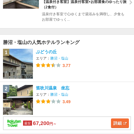
【温泉付き客室】温泉付客室×お部屋食のゆったり旅
（2食付）
温泉付き客室で心ゆくまで湯浴みを満喫し、夕食も
お部屋でゆっく...
勝沼・塩山の人気ホテルランキング
ぶどうの丘
1
エリア：
勝沼・塩山
3.77
笛吹川温泉 坐忘
2
エリア：
勝沼・塩山
3.49
67,200
詳細
最安
円～