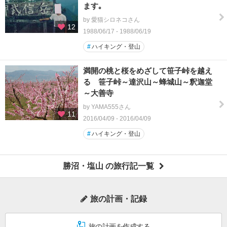
ます｡
by 愛猫シロネコさん
12
1988/06/17 - 1988/06/19
#
ハイキング・登山
満開の桃と桜をめざして笹子峠を越え
る 笹子峠～達沢山～蜂城山～釈迦堂
～大善寺
by YAMA555さん
11
2016/04/09 - 2016/04/09
#
ハイキング・登山
勝沼・塩山 の旅行記一覧
旅の計画・記録
旅の計画を作成する