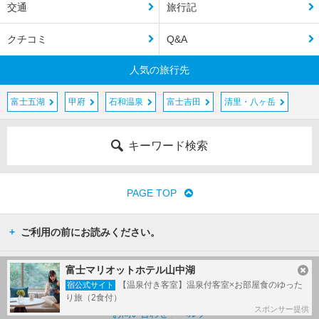
交通
旅行記
クチコミ
Q&A
人気の旅行先
富士五湖
甲府
石和温泉
富士吉田
清里・八ヶ岳
キーワード検索
PAGE TOP
ご利用の前にお読みください。
富士マリオットホテル山中湖
運営会社
広告掲載について
利用規約
個人情報保護方針
【温泉付き客室】温泉付客室×お部屋食のゆった
宿公式サイト
外部送信（オプトアウト）
リンクについて
グループサイト
り旅（2食付）
スポンサー提供
お問い合わせ
ヘルプ