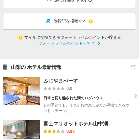
旅行記を投稿する
マイルに交換できるフォートラベルポイントが貯まる
フォートラベルポイントって？
山梨の ホテル最新情報
PR
ふじやまべーす
0.0
日常と切り離された湖のログハウス
どの季節でも、それぞれの楽しみ方が満喫できるウ
ッドコテージ。...
富士マリオットホテル山中湖
3.83