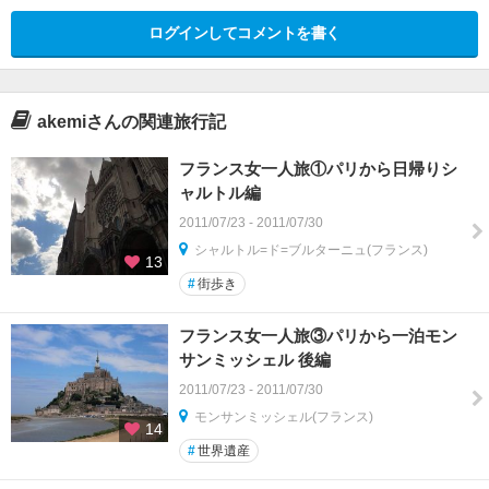
ログインしてコメントを書く
akemiさんの関連旅行記
フランス女一人旅①パリから日帰りシ
ャルトル編
2011/07/23 - 2011/07/30
シャルトル=ド=ブルターニュ(フランス)
13
#
街歩き
フランス女一人旅③パリから一泊モン
サンミッシェル 後編
2011/07/23 - 2011/07/30
モンサンミッシェル(フランス)
14
#
世界遺産