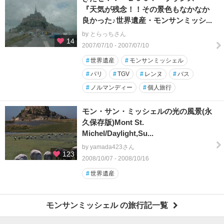
『天気が残念！！その景色もなかなか
良かった♪世界遺産・モンサンミッシ...
by とらっちさん
14
2007/07/10 - 2007/07/10
#
世界遺産
#
モンサンミッシェル
#
パリ
#
TGV
#
レンヌ
#
バス
#
ノルマンディー
#
個人旅行
モン・サン・ミッシェルの光の風景(永
久保存版)Mont St.
Michel/Daylight,Su...
by yamada423さん
123
2008/10/07 - 2008/10/16
#
世界遺産
モンサンミッシェル の旅行記一覧