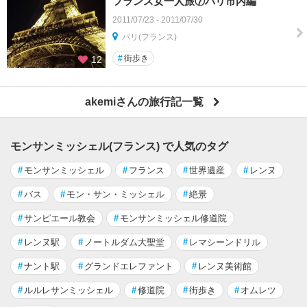
フランス女一人旅⑦パリ市内編
2011/07/23 - 2011/07/30
パリ(フランス)
#
街歩き
12
akemiさんの旅行記一覧
モンサンミッシェル(フランス) で人気のタグ
#
モンサンミッシェル
#
フランス
#
世界遺産
#
レンヌ
#
バス
#
モン・サン・ミッシェル
#
絶景
#
サンピエール教会
#
モンサンミッシェル修道院
#
レンヌ駅
#
ノートルダム大聖堂
#
レマシーンドリル
#
ナント駅
#
グランドエレファント
#
レンヌ美術館
#
ルルレサンミッシェル
#
修道院
#
街歩き
#
オムレツ