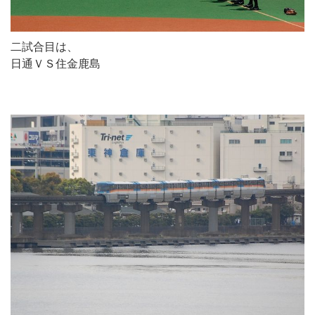
二試合目は、
日通ＶＳ住金鹿島