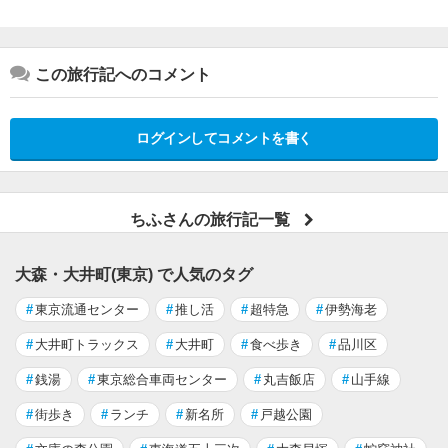
この旅行記へのコメント
ログインしてコメントを書く
ちふさんの旅行記一覧
大森・大井町(東京) で人気のタグ
#
東京流通センター
#
推し活
#
超特急
#
伊勢海老
#
大井町トラックス
#
大井町
#
食べ歩き
#
品川区
#
銭湯
#
東京総合車両センター
#
丸吉飯店
#
山手線
#
街歩き
#
ランチ
#
新名所
#
戸越公園