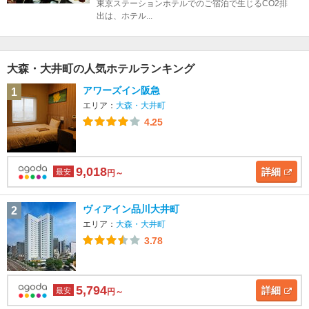
東京ステーションホテルでのご宿泊で生じるCO2排
出は、ホテル...
大森・大井町の人気ホテルランキング
アワーズイン阪急
1
エリア：
大森・大井町
4.25
9,018
詳細
最安
円～
ヴィアイン品川大井町
2
エリア：
大森・大井町
3.78
5,794
詳細
最安
円～