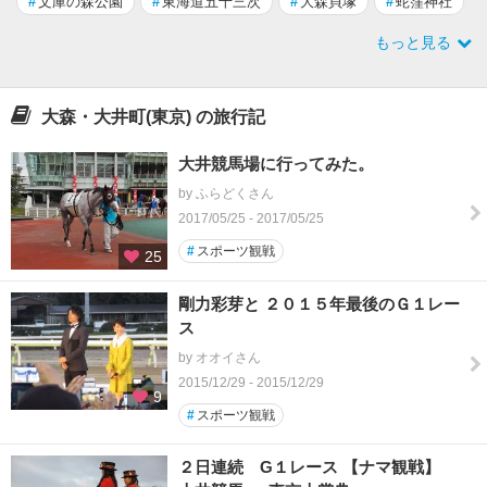
#
文庫の森公園
#
東海道五十三次
#
大森貝塚
#
蛇窪神社
もっと見る
大森・大井町(東京) の旅行記
大井競馬場に行ってみた。
by ふらどくさん
2017/05/25 - 2017/05/25
#
スポーツ観戦
25
剛力彩芽と ２０１５年最後のＧ１レー
ス
by オオイさん
2015/12/29 - 2015/12/29
9
#
スポーツ観戦
２日連続 G１レース 【ナマ観戦】