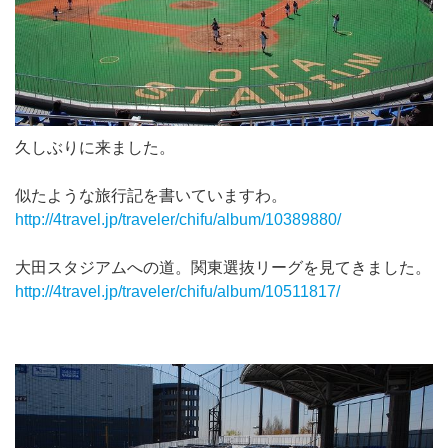
久しぶりに来ました。
似たような旅行記を書いていますわ。
http://4travel.jp/traveler/chifu/album/10389880/
大田スタジアムへの道。関東選抜リーグを見てきました。
http://4travel.jp/traveler/chifu/album/10511817/