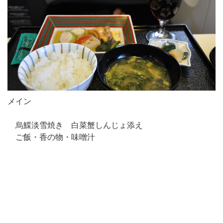
メイン
烏鰈淡雪焼き 白菜蟹しんじょ添え
ご飯・香の物・味噌汁