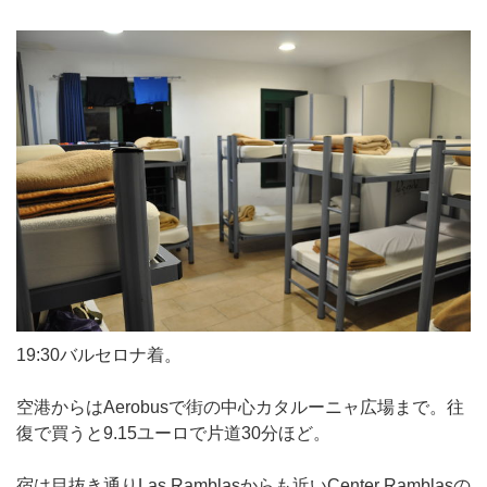
19:30バルセロナ着。
空港からはAerobusで街の中心カタルーニャ広場まで。往
復で買うと9.15ユーロで片道30分ほど。
宿は目抜き通りLas Ramblasからも近いCenter Ramblasの