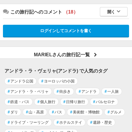
この旅行記へのコメント
（18）
開く
ログインしてコメントを書く
MARIELさんの旅行記一覧
アンドラ・ラ・ヴェリャ(アンドラ) で人気のタグ
#
アンドラ公国
#
ヨーロッパの小国
#
アンドラ・ラ・ベリャ
#
街歩き
#
アンドラ
#
一人旅
#
鉄道・バス
#
個人旅行
#
日帰り旅行
#
バルセロナ
#
ダリ
#
山・高原
#
バス
#
美術館・博物館
#
グルメ
#
ドライブ・ツーリング
#
ホテルステイ
#
遺跡・歴史