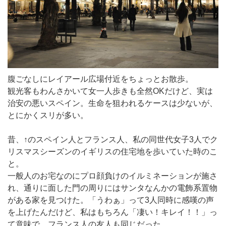
腹ごなしにレイアール広場付近をちょっとお散歩。
観光客もわんさかいて女一人歩きも全然OKだけど、実は
治安の悪いスペイン。生命を狙われるケースは少ないが、
とにかくスリが多い。
昔、↑のスペイン人とフランス人、私の同世代女子3人でク
リスマスシーズンのイギリスの住宅地を歩いていた時のこ
と。
一般人のお宅なのにプロ顔負けのイルミネーションが施さ
れ、通りに面した門の周りにはサンタなんかの電飾系置物
がある家を見つけた。「うわぁ」って3人同時に感嘆の声
を上げたんだけど、私はもちろん「凄い！キレイ！！」っ
て意味で、フランス人の友人も同じだった。