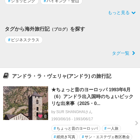
#
ショッピング
#
ハイキング・登山
もっと見る
タグから海外旅行記
を探す
（ブログ）
#
ビジネスクラス
タグ一覧
アンドラ・ラ・ヴェリャ(アンドラ) の旅行記
★ちょっと昔のヨーロッパ 1993年6月
（6）アンドラ出入国時のちょいビック
リな出来事（2025・0...
by SUR SHANGHAIさん
8
1993/06/16 - 1993/06/17
#
ちょっと昔のヨーロッパ
#
一人旅
#
紙焼き写真
#
サン・エステヴェ教区教会