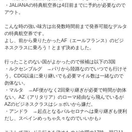
・JAL/ANAの特典航空券は4日前までに予約が必要なので
アウト。
こんな時の強い味方は出発数時間前まで発券可能なデルタ
の特典航空券です。
よし、前から乗りたかったAF（エールフランス）のビジ
ネスクラスに乗ろう！とまず決めました。
行ったことのない国がよかったので候補は以下の3国
・ルクセンブルグ →パリから陸路なのでいつでも行けそ
う。CDG以遠に乗り継いでも必要マイル数は一緒なので
勿体ない。
・マルタ →AF便がなく2回乗り継ぎが必要で時間が勿体
ない。AZ（アリタリア）のローマ経由なら飛んでいるが
AZのビジネスクラスはショボいから嫌だ。
・アンドラ →起点となるバルセロナへは乗り継ぎも便利
だし、スペインめっちゃ久々なのでいいかも♪