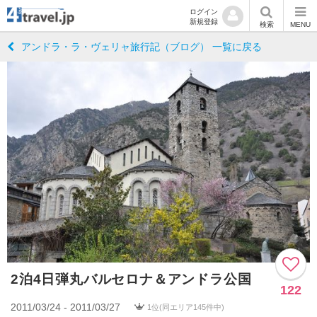
ログイン
新規登録
検索
MENU
アンドラ・ラ・ヴェリャ旅行記（ブログ） 一覧に戻る
2泊4日弾丸バルセロナ＆アンドラ公国
122
2011/03/24 - 2011/03/27
1位(同エリア145件中)