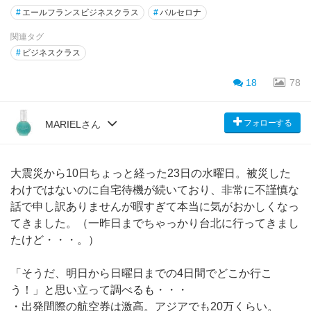
#
エールフランスビジネスクラス
#
バルセロナ
関連タグ
#
ビジネスクラス
18
78
フォローする
MARIELさん
大震災から10日ちょっと経った23日の水曜日。被災した
わけではないのに自宅待機が続いており、非常に不謹慎な
話で申し訳ありませんが暇すぎて本当に気がおかしくなっ
てきました。（一昨日までちゃっかり台北に行ってきまし
たけど・・・。）
「そうだ、明日から日曜日までの4日間でどこか行こ
う！」と思い立って調べるも・・・
・出発間際の航空券は激高。アジアでも20万くらい。