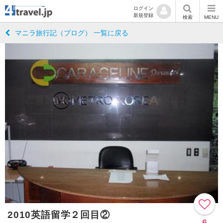
ログイン
新規登録
検索
MENU
マニラ旅行記（ブログ） 一覧に戻る
2010英語留学２回目②
6