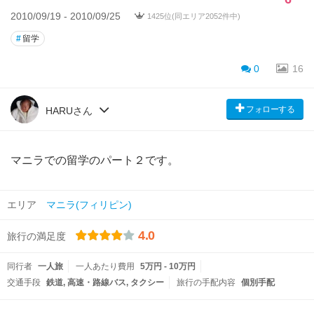
2010/09/19 - 2010/09/25
1425位(同エリア2052件中)
#
留学
0
16
フォローする
HARUさん
マニラでの留学のパート２です。
エリア
マニラ(フィリピン)
4.0
旅行の満足度
同行者
一人旅
一人あたり費用
5万円 - 10万円
交通手段
鉄道
高速・路線バス
タクシー
旅行の手配内容
個別手配