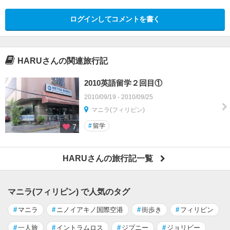
ログインしてコメントを書く
HARUさんの関連旅行記
2010英語留学２回目①
2010/09/19 - 2010/09/25
マニラ(フィリピン)
#
留学
7
HARUさんの旅行記一覧
マニラ(フィリピン) で人気のタグ
#
マニラ
#
ニノイアキノ国際空港
#
街歩き
#
フィリピン
#
一人旅
#
イントラムロス
#
ジプニー
#
ジョリビー