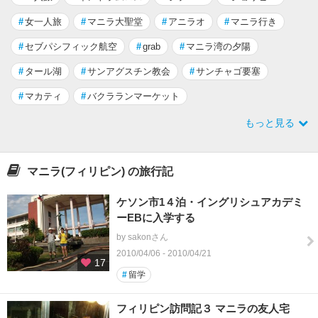
#
女一人旅
#
マニラ大聖堂
#
アニラオ
#
マニラ行き
#
セブパシフィック航空
#
grab
#
マニラ湾の夕陽
#
タール湖
#
サンアグスチン教会
#
サンチャゴ要塞
#
マカティ
#
バクラランマーケット
もっと見る
マニラ(フィリピン) の旅行記
ケソン市1４泊・イングリシュアカデミ
ーEBに入学する
by sakonさん
2010/04/06 - 2010/04/21
17
#
留学
フィリピン訪問記３ マニラの友人宅