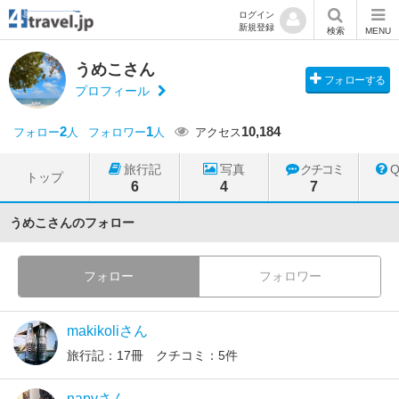
ログイン
新規登録
検索
MENU
うめこさん
フォローする
プロフィール
2
1
10,184
フォロー
人
フォロワー
人
アクセス
旅行記
写真
クチコミ
トップ
6
4
7
うめこさんのフォロー
フォロー
フォロワー
makikoliさん
旅行記：17冊 クチコミ：5件
napyさん