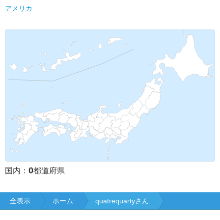
アメリカ
0
国内：
都道府県
全表示
ホーム
quatrequartyさん