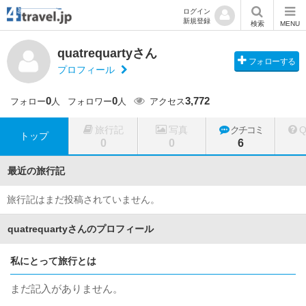
ログイン
新規登録
検索
MENU
quatrequartyさん
フォローする
プロフィール
0
0
3,772
フォロー
人
フォロワー
人
アクセス
旅行記
写真
クチコミ
トップ
0
0
6
最近の旅行記
旅行記はまだ投稿されていません。
quatrequartyさんのプロフィール
私にとって旅行とは
まだ記入がありません。