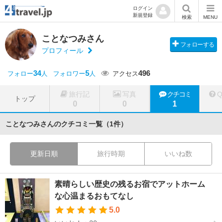
ログイン
新規登録
検索
MENU
ことなつみさん
フォローする
プロフィール
34
5
496
フォロー
人
フォロワー
人
アクセス
旅行記
写真
クチコミ
トップ
0
0
1
ことなつみさんのクチコミ一覧（1件）
更新日順
旅行時期
いいね数
素晴らしい歴史の残るお宿でアットホーム
な心温まるおもてなし
5.0