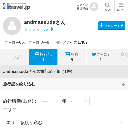
ログイン
新規登録
検索
MENU
andmassudaさん
フォローする
プロフィール
0
0
1,487
フォロー
人
フォロワー
人
アクセス
旅行記
写真
クチコミ
トップ
1
5
1
andmassudaさんの旅行記一覧（1件）
旅行記を絞り込む
旅行時期(出発)：
年
エリア：