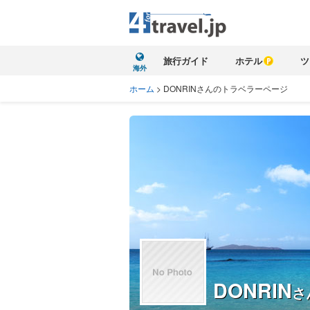
旅行ガイド
ホテル
ツ
海外
ホーム
>
DONRINさんのトラベラーページ
DONRIN
さ