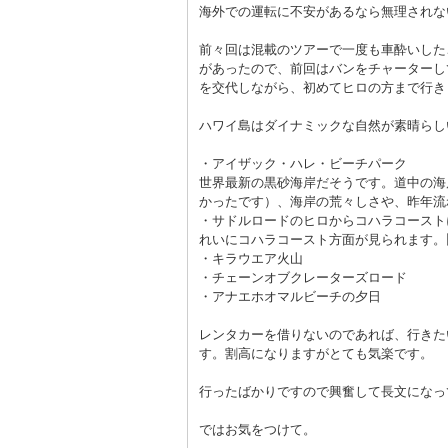
海外での運転に不安があるなら無理されな
前々回は混載のツアーで一度も車酔いした
があったので、前回はバンをチャーターし
を交代しながら、初めてヒロの方まで行き
ハワイ島はダイナミックな自然が素晴らし
・アイザック・ハレ・ビーチパーク
世界最新の黒砂海岸だそうです。道中の海
かったです）、海岸の荒々しさや、昨年流
・サドルロードのヒロからコハラコースト
れいにコハラコースト方面が見られます。
・キラウエア火山
・チェーンオブクレーターズロード
・アナエホオマルビーチの夕日
レンタカーを借りないのであれば、行きた
す。割高になりますがとても気楽です。
行ったばかりですので興奮して長文になっ
ではお気をつけて。