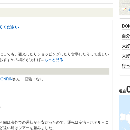
DO
てください
自分
大好
にしても、観光したりショッピングしたり食事したりして楽しい
大好
すすめの場所があれば...
もっと見る
行っ
DONRIN
さん
経験：なし
現在
。
々回は海外での運転が不安だったので、運転は空港～ホテル～コ
ど遠い所はツアーを頼みました。