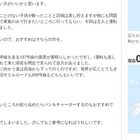
い方がいいかと思います。
ことのない子供が酔ったことと詳細は差し控えますが他にも問題
て家族のみで行きたいところに行ってもらい、今回は主人と運転
ました。
拡大ボ
いので、おすすめはそちらの方を。
動かせ
岸線を走る137号線の風景が素晴らしかったですし（運転も楽し
現在
れて来た溶岩を間近で見られて迫力がありました。
に向かう道は高地から下って行くのですが、視界が広くとてもき
旧サドルロードも200号線もどちらもいいです。
いところが絞り込めたらバンをチャーターするのもおすすめで
てしまいました。少しでもご参考になればうれしいです。