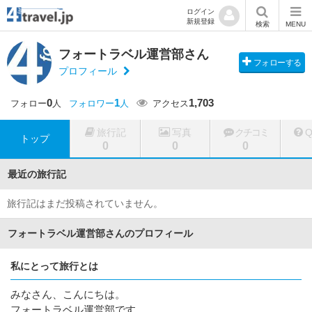
ログイン
新規登録
検索
MENU
フォートラベル運営部さん
フォローする
プロフィール
0
1
1,703
フォロー
人
フォロワー
人
アクセス
旅行記
写真
クチコミ
トップ
0
0
0
最近の旅行記
旅行記はまだ投稿されていません。
フォートラベル運営部さんのプロフィール
私にとって旅行とは
みなさん、こんにちは。
フォートラベル運営部です。