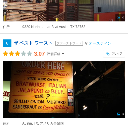
4
住所
9320 North Lamar Blvd Austin, TX 78753
ザ ベスト ワースト
6
オースティン
ファーストフード
3.07
クリップ
評価詳細
3
住所
Austin, TX, アメリカ合衆国