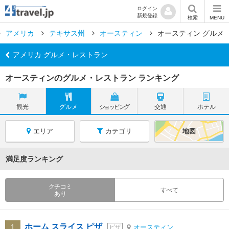
ログイン
新規登録
検索
MENU
アメリカ
テキサス州
オースティン
オースティン グルメ
アメリカ グルメ・レストラン
オースティンのグルメ・レストラン ランキング
観光
グルメ
ショッピング
交通
ホテル
エリア
カテゴリ
地図
満足度ランキング
クチコミ
すべて
あり
ホーム スライス ピザ
1
オースティン
ピザ