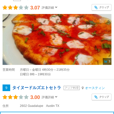
3.07
クリップ
評価詳細
3
営業時間
月曜日～金曜日 4時30分～21時35分
日曜日 8時～19時30分
タイヌードルズエトセトラ
9
オースティン
アジア料理
3.00
クリップ
評価詳細
住所
2602 Guadalupe Austin TX