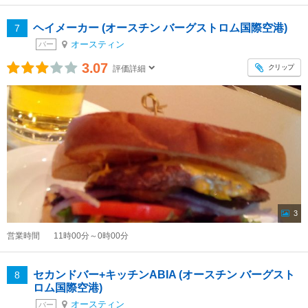
ヘイメーカー (オースチン バーグストロム国際空港)
7
オースティン
バー
3.07
クリップ
評価詳細
3
営業時間
11時00分～0時00分
セカンドバー+キッチンABIA (オースチン バーグスト
8
ロム国際空港)
オースティン
バー