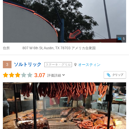
5
住所
807 W 6th St, Austin, TX 78703 アメリカ合衆国
ソルトリック
3
オースティン
ステーキ・グリル
3.07
クリップ
評価詳細