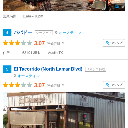
10
営業時間
11am～10pm
パパドー
4
オースティン
シーフード
3.07
クリップ
評価詳細
住所
6319 I-35 North, Austin,TX
El Tacorrido (North Lamar Blvd)
5
メキシコ料理
オースティン
3.07
クリップ
評価詳細