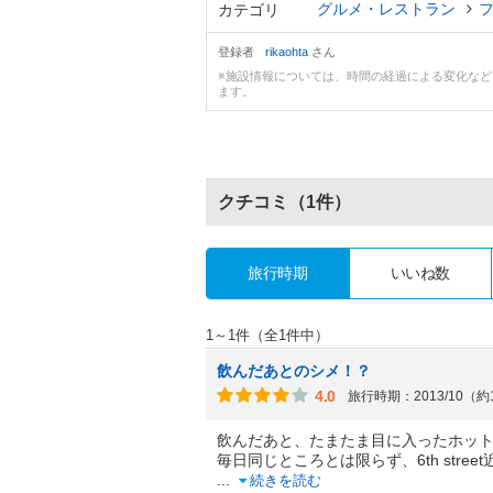
グルメ・レストラン
カテゴリ
登録者
rikaohta
さん
※施設情報については、時間の経過による変化な
ます。
クチコミ
（1件）
旅行時期
いいね数
1～1件（全1件中）
飲んだあとのシメ！？
4.0
旅行時期：2013/10（約
飲んだあと、たまたま目に入ったホッ
毎日同じところとは限らず、6th stre
...
続きを読む