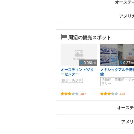
オーステ
アメリ
周辺の観光スポット
0.08km
0.27k
オースティン ビジタ
メキシックアルテ博
ーセンター
館
博物館・美術館・ギ
散歩・街歩き
ラリー
3.07
3.07
オーステ
アメリ