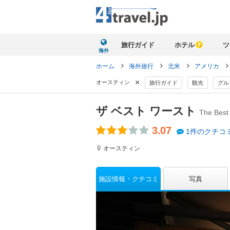
旅行ガイド
ホテル
ツ
海外
ホーム
海外旅行
北米
アメリカ
×
オースティン
旅行ガイド
観光
グル
ザ ベスト ワースト
The Best
3.07
1件のクチコ
オースティン
施設情報
クチコミ
写真