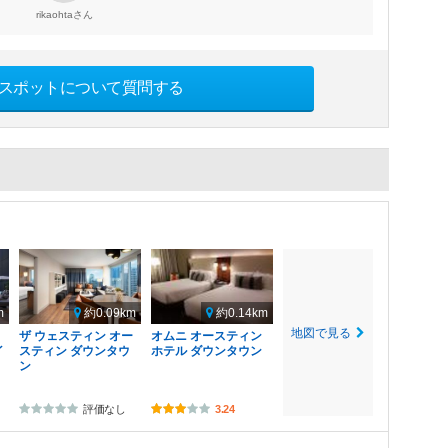
さん
rikaohta
スポットについて質問する
m
約0.09km
約0.14km
地図で見る
ザ ウェスティン オー
オムニ オースティン
イ
スティン ダウンタウ
ホテル ダウンタウン
ン
評価なし
3.24