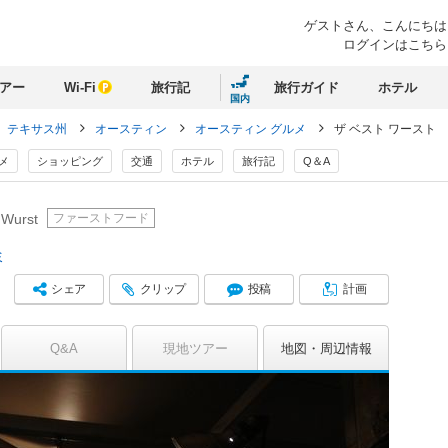
ゲストさん、
こんにちは
ログインはこちら
アー
Wi-Fi
旅行記
旅行ガイド
ホテル
国内
テキサス州
オースティン
オースティン グルメ
ザ ベスト ワースト
メ
ショッピング
交通
ホテル
旅行記
Q＆A
ファーストフード
 Wurst
ミ
シェア
クリップ
投稿
計画
Q&A
現地ツアー
地図
周辺情報