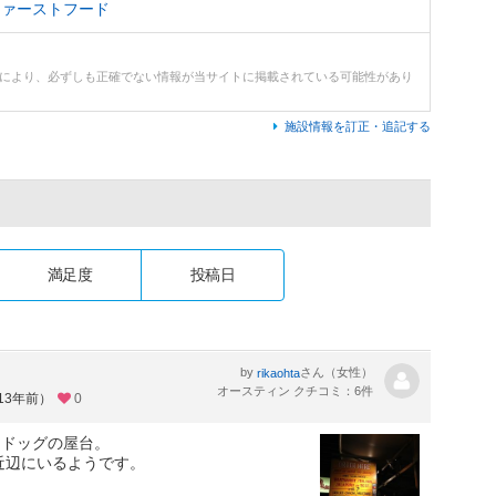
ファーストフード
どにより、必ずしも正確でない情報が当サイトに掲載されている可能性があり
施設情報を訂正・追記する
満足度
投稿日
by
さん（女性）
rikaohta
オースティン クチコミ：6件
13年前）
0
トドッグの屋台。
et近辺にいるようです。