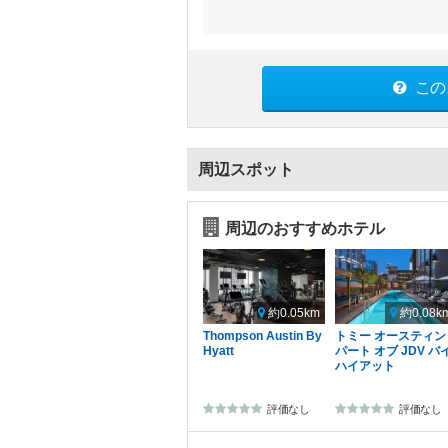
この
周辺スポット
周辺のおすすめホテル
約0.05km
約0.08k
Thompson Austin By
トミー オースティン
Hyatt
パート オブ JDV バ
ハイアット
評価なし
評価なし