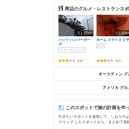
周辺のグルメ・レストランスポ
1.21km
1.92k
ハッツ ハンバーガー
ホーム スライス ピ
ズ
ピザ
ファーストフード
3.10
3.13
オースティン 
アメリカ グ
このスポットで旅の計画を作
行きたいスポットを追加して、しおりの
クリップ したスポットから、まとめて登