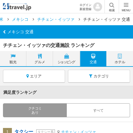
ログイン
新規登録
検索
MENU
米
メキシコ
チチェン・イッツァ
チチェン・イッツァ 交通
メキシコ 交通
チチェン・イッツァの交通施設 ランキング
観光
グルメ
ショッピング
交通
ホテル
エリア
カテゴリ
満足度ランキング
クチコミ
すべて
あり
タクシー
1
チチェン・イッツァ
タクシー系