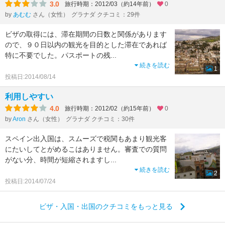
3.0
旅行時期：2012/03（約14年前）
0
by
あむむ
さん（女性）
グラナダ クチコミ：29件
ビザの取得には、滞在期間の日数と関係があります
ので、９０日以内の観光を目的とした滞在であれば
特に不要でした。パスポートの残
...
続きを読む
1
投稿日:2014/08/14
利用しやすい
4.0
旅行時期：2012/02（約15年前）
0
by
Aron
さん（女性）
グラナダ クチコミ：30件
スペイン出入国は、スムーズで税関もあまり観光客
にたいしてとがめるこはありません。審査での質問
がない分、時間が短縮されますし
...
続きを読む
2
投稿日:2014/07/24
ビザ・入国・出国のクチコミをもっと見る