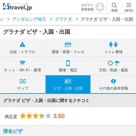
ログイン
新規登録
検索
MENU
ン
アンダルシア地方
グラナダ
グラナダ ビザ・入国・出国
グラナダ ビザ・入国・出国
治安・トラブル
通貨・両替・クレカ
トイレ事情
ネット・Wi-Fi・携帯
郵便・電話
天気・気候・服装
チップ
ビザ・入国・出国
その他の基本情報
グラナダ ビザ・入国・出国に関するクチコミ
3.50
満足度
滞在ビザ