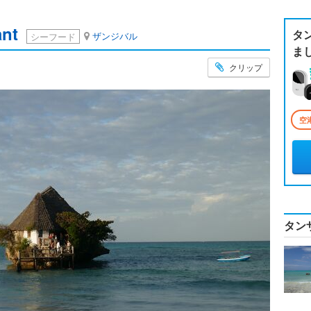
ant
タ
ザンジバル
シーフード
ま
クリップ
空
タン