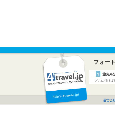
フォー
1
旅先を
どこに行けば
運営会