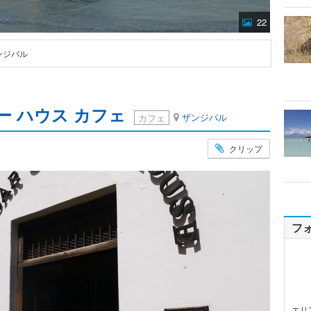
22
 ザンジバル
ー ハウス カフェ
ザンジバル
カフェ
クリップ
フ
エリ