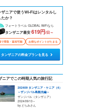
ンザニアで使うWi-Fiはレンタルし
したか？
フォートラベル GLOBAL WiFiなら
619円
タンザニア最安
/日～
港で受取・返却可能
お得なポイントがたまる
タンザニアの料金プランを見る
ザニアでこの時期人気の旅行記
202409 タンザニア・ケニア（4）
～ザンジバル島観光編～
ザンジバル（タンザニア）
2024/09/13～
by どらみさん