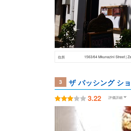
1563/64 Mkunazini Street | Z
住所
ザ パッシング シ
3
3.22
評価詳細