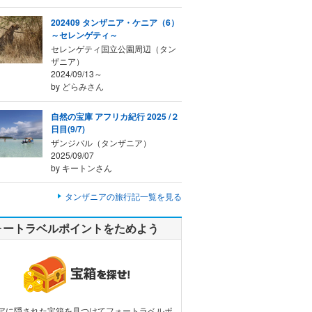
202409 タンザニア・ケニア（6）
～セレンゲティ～
セレンゲティ国立公園周辺（タン
ザニア）
2024/09/13～
by どらみさん
自然の宝庫 アフリカ紀行 2025 /２
日目(9/7)
ザンジバル（タンザニア）
2025/09/07
by キートンさん
タンザニアの旅行記一覧を見る
ォートラベルポイントをためよう
アに隠された宝箱を見つけてフォートラベルポ