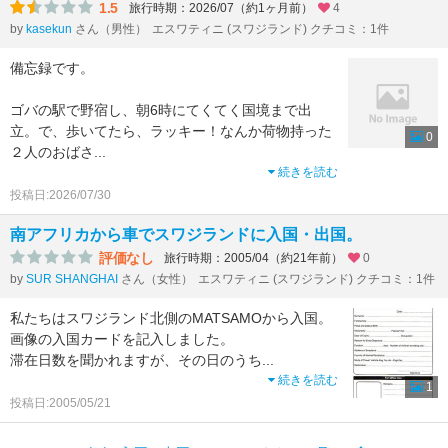
1.5
旅行時期：2026/07（約1ヶ月前）
4
by
kasekun
さん（男性）
エスワティニ (スワジランド) クチコミ：1件
備忘録です。
ゴバの駅で野宿し、朝6時にてくてく国境まで出
立。で、歩いてたら、ラッキー！なんか荷物持った
0
２人のおばさ
...
続きを読む
投稿日:2026/07/30
南アフリカから車でスワジランドに入国・出国。
評価なし
旅行時期：2005/04（約21年前）
0
by
SUR SHANGHAI
さん（女性）
エスワティニ (スワジランド) クチコミ：1件
私たちはスワジランド北側のMATSAMOから入国。
画像の入国カードを記入しました。
滞在日数を聞かれますが、その日のうち
...
続きを読む
1
投稿日:2005/05/21