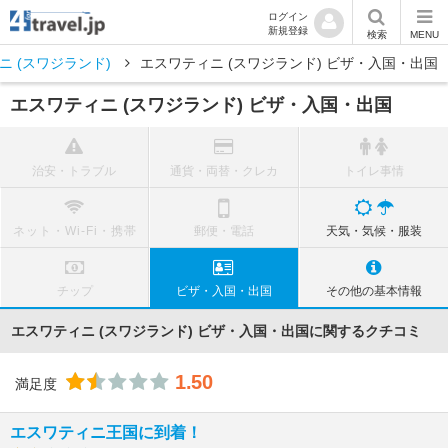
ログイン
新規登録
検索
MENU
ニ (スワジランド)
エスワティニ (スワジランド) ビザ・入国・出国
エスワティニ (スワジランド) ビザ・入国・出国
治安・トラブル
通貨・両替・クレカ
トイレ事情
ネット・Wi-Fi・携帯
郵便・電話
天気・気候・服装
チップ
ビザ・入国・出国
その他の基本情報
エスワティニ (スワジランド) ビザ・入国・出国に関するクチコミ
1.50
満足度
エスワティニ王国に到着！