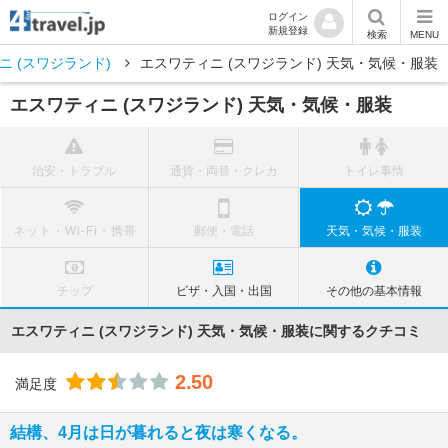
ログイン
新規登録
検索
MENU
ニ (スワジランド)
エスワティニ (スワジランド) 天気・気候・服装
エスワティニ (スワジランド) 天気・気候・服装
治安・トラブル
通貨・両替・クレカ
トイレ事情
ネット・Wi-Fi・携帯
郵便・電話
天気・気候・服装
チップ
ビザ・入国・出国
その他の基本情報
エスワティニ (スワジランド) 天気・気候・服装に関するクチコミ
2.50
満足度
結構、4月は日が暮れると夜は寒くなる。