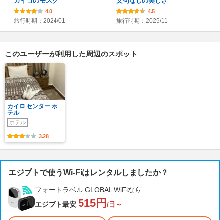
カイロのモスク
文句なしの美しさ
4.0
4.5
旅行時期：2024/01
旅行時期：2025/11
このユーザーが利用した周辺のスポット
カイロ センター ホ
テル
ホテル
3.28
エジプトで使うWi-Fiはレンタルしましたか？
フォートラベル GLOBAL WiFiなら
515円
エジプト最安
/日～