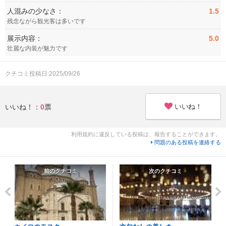
人混みの少なさ：
1.5
残念ながら観光客は多いです
展示内容：
5.0
壮麗な内装が魅力です
クチコミ投稿日:2025/09/26
いいね！
いいね！：
0
票
利用規約に違反している投稿は、報告することができます。
問題のある投稿を連絡する
前のクチコミ
次のクチコミ