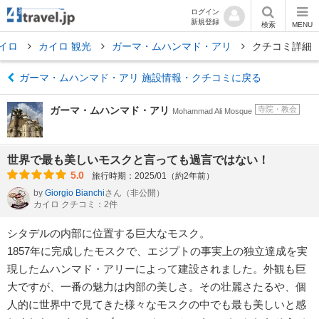
ログイン
新規登録
検索
MENU
イロ
カイロ 観光
ガーマ・ムハンマド・アリ
クチコミ詳細
ガーマ・ムハンマド・アリ 施設情報・クチコミに戻る
ガーマ・ムハンマド・アリ
寺院・教会
Mohammad Ali Mosque
世界で最も美しいモスクと言っても過言ではない！
5.0
旅行時期：2025/01（約2年前）
by
Giorgio Bianchi
さん
（非公開）
カイロ クチコミ：2件
シタデルの内部に位置する巨大なモスク。
1857年に完成したモスクで、エジプトの事実上の独立達成を実
現したムハンマド・アリーによって建設されました。外観も巨
大ですが、一番の魅力は内部の美しさ。その壮麗さたるや、個
人的に世界中で見てきた様々なモスクの中でも最も美しいと感