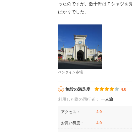
ったのですが、数十軒はＴシャツを
ばかりでした。
ベンタイン市場
施設の満足度
4.0
利用した際の同行者：
一人旅
アクセス：
4.0
お買い得度：
4.0