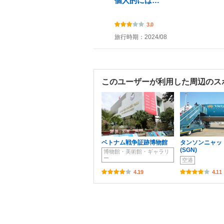
個人的には…
3.0
旅行時期：2024/08
このユーザーが利用した周辺のス
ベトナム戦争証跡博物館
タンソンニャッ
(SGN)
博物館・美術館・ギャラリ
ー
空港
4.19
4.11