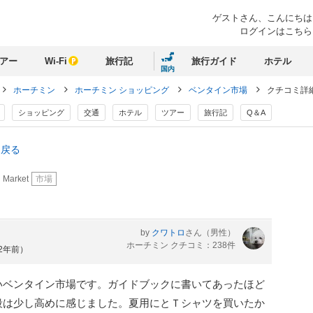
ゲストさん、
こんにちは
ログインはこちら
アー
Wi-Fi
旅行記
旅行ガイド
ホテル
国内
ホーチミン
ホーチミン ショッピング
ベンタイン市場
クチコミ詳
ショッピング
交通
ホテル
ツアー
旅行記
Q＆A
に戻る
 Market
市場
by
クワトロ
さん
（男性）
ホーチミン クチコミ：238件
約2年前）
いベンタイン市場です。ガイドブックに書いてあったほど
段は少し高めに感じました。夏用にとＴシャツを買いたか