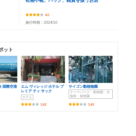
乾物や靴、バッグ、雑貨を扱うお店
4.0
旅行時期：2024/10
ポット
ト国際空港
エム ヴィレッジ ホテル プ
サイゴン動植物園
レミア ティ サック
テーマパーク・動物園・水
族館・植物園
ホテル
3.42
3.45