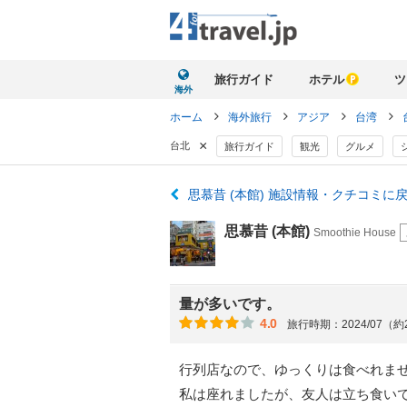
旅行ガイド
ホテル
ツ
海外
ホーム
海外旅行
アジア
台湾
×
台北
旅行ガイド
観光
グルメ
思慕昔 (本館) 施設情報・クチコミに
思慕昔 (本館)
Smoothie House
量が多いです。
4.0
旅行時期：2024/07（
行列店なので、ゆっくりは食べれま
私は座れましたが、友人は立ち食い