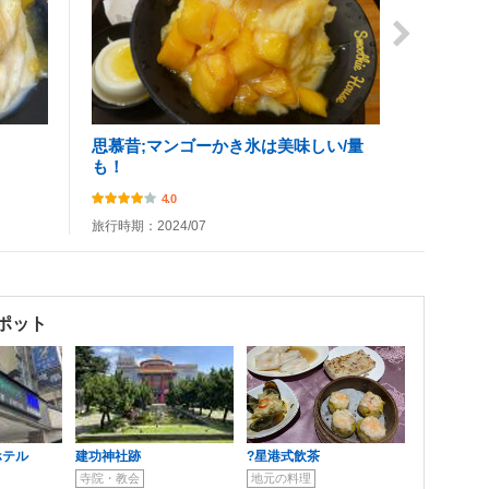
！
思慕昔;マンゴーかき氷は美味しい/量
も！
4.0
旅行時期：2024/07
ポット
ホテル
建功神社跡
?星港式飲茶
寺院・教会
地元の料理