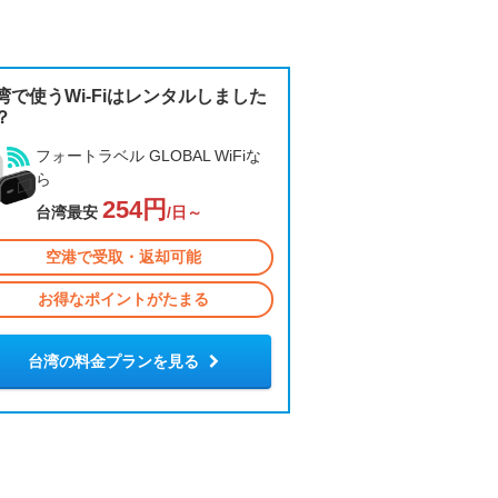
湾で使うWi-Fiはレンタルしました
？
フォートラベル GLOBAL WiFiな
ら
254円
台湾最安
/日～
空港で受取・返却可能
お得なポイントがたまる
台湾の料金プランを見る