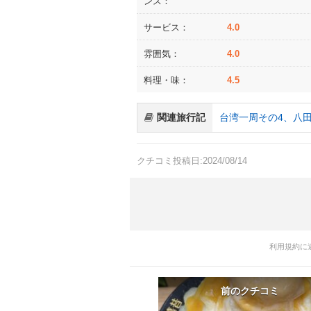
ンス：
サービス：
4.0
雰囲気：
4.0
料理・味：
4.5
関連旅行記
台湾一周その4、八
クチコミ投稿日:2024/08/14
利用規約に
前のクチコミ