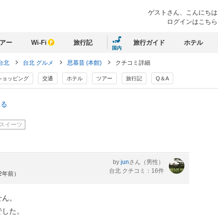
ゲストさん、
こんにちは
ログインはこちら
アー
Wi-Fi
旅行記
旅行ガイド
ホテル
国内
台北
台北 グルメ
思慕昔 (本館)
クチコミ詳細
ショッピング
交通
ホテル
ツアー
旅行記
Q＆A
戻る
スイーツ
by
jun
さん
（男性）
台北 クチコミ：16件
約2年前）
せん。
でした。