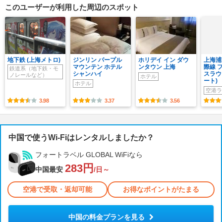
このユーザーが利用した周辺のスポット
地下鉄 (上海メトロ)
ジンリン パープル
ホリデイ イン ダウ
上海浦
マウンテン ホテル
ンタウン 上海
際線 
鉄道系（地下鉄・モ
シャンハイ
スラウ
ノレールなど）
ホテル
ート)
ホテル
空港ラ
3.98
3.37
3.56
中国で使うWi-Fiはレンタルしましたか？
フォートラベル GLOBAL WiFiなら
283円
中国最安
/日～
空港で受取・返却可能
お得なポイントがたまる
中国の料金プランを見る