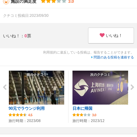
施設の満足度
3.0
クチコミ投稿日:2023/09/30
いいね！
いいね！：
0
票
利用規約に違反している投稿は、報告することができます。
問題のある投稿を連絡する
前のクチコミ
次のクチコミ
90元でラウンジ利用
日本に帰国
4.5
3.0
旅行時期：2023/08
旅行時期：2023/12