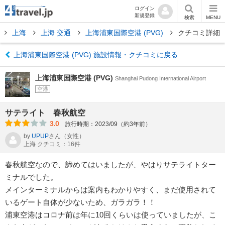
ログイン
新規登録
検索
MENU
上海
上海 交通
上海浦東国際空港 (PVG)
クチコミ詳細
上海浦東国際空港 (PVG) 施設情報・クチコミに戻る
上海浦東国際空港 (PVG)
Shanghai Pudong International Airport
空港
サテライト 春秋航空
3.0
旅行時期：2023/09（約3年前）
by
UPUP
さん
（女性）
上海 クチコミ：16件
春秋航空なので、諦めてはいましたが、やはりサテライトター
ミナルでした。
メインターミナルからは案内もわかりやすく、まだ使用されて
いるゲート自体が少ないため、ガラガラ！！
浦東空港はコロナ前は年に10回くらいは使っていましたが、こ