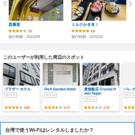
思慕昔
ミルクかき氷！
3.5
5.0
旅行時期：2022/09
旅行時期：2022/10
このユーザーが利用した周辺のスポット
ブラザー ホテル
Rich Garden Hotel
貴都飯店-Crystal H
パレ 
otel Taipei
ホテル
ホテル
ホテル
ホテル
4.05
3.70
2.76
台湾で使うWi-Fiはレンタルしましたか？