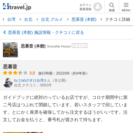
ログイン
新規登録
検索
MENU
台湾
台北
台北 グルメ
思慕昔 (本館)
クチコミ詳細
思慕昔 (本館) 施設情報・クチコミに戻る
思慕昔 (本館)
スイーツ
Smoothie House
思慕昔
3.5
旅行時期：2022/09（約4年前）
by
ひめのすけ台湾
さん
（非公開）
台北 クチコミ：3892件
ガイドブックに絶対のっているお店ですが、コロナ期間中に第
二号店はつぶれて閉鎖しています。若いスタッフで回していま
す。とにかく座席を確保してから注文するほうがいいです。注
文してお金を払うと、番号札が渡されて待ちます。