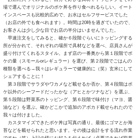
場で選んでオリジナルのポケ丼を作り食べれるらしい。イート
インスペースも比較的広めで、お水はセルフサービスでした
（お店の外でも食べれます）。時間は20時を過ぎていたので、
お客さんは少し少な目でお店の半分はいませんでした。
早速注文をしてみると、確か６段階ぐらいにトッピングする
所が分かれて、それぞれの場所で具材などを選べ、店員さんが
盛り付けてくれるスタイル。まず店の一番奥から第１段階でポ
ケの量（スモールorレギュラー）を選び、第２段階でごはんの
種類を選べる→我々はレギュラーで健康的に（笑）玄米にして
シェアすることに！
第３段階でサラダやワカメなど載せるか否か、第４段階はポ
ケ以外のシーフードだったかな（アヒとかツナなど）を選ぶ、
第５段階は野菜系のトッピング、第６段階で味付け（マヨ、醤
油など）を選ぶ。確かどこかで追加のアボカド載せられたので
我々は付けました。
カスタマイズできたポケ丼は写真の通り。最後にゴマとか海
苔などを載せられたと思います。その後は会計をする流れ作業
ですね（笑）上記の様にお好みを伝えれば（必要であれば指差