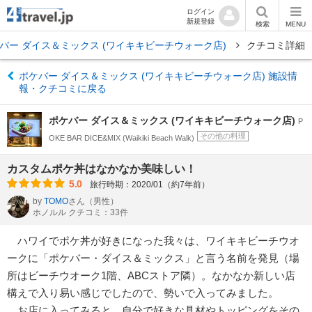
ログイン
新規登録
検索
MENU
バー ダイス＆ミックス (ワイキキビーチウォーク店)
クチコミ詳細
ポケバー ダイス＆ミックス (ワイキキビーチウォーク店) 施設情
報・クチコミに戻る
ポケバー ダイス＆ミックス (ワイキキビーチウォーク店)
P
その他の料理
OKE BAR DICE&MIX (Waikiki Beach Walk)
カスタムポケ丼はなかなか美味しい！
5.0
旅行時期：2020/01（約7年前）
by
TOMO
さん
（男性）
ホノルル クチコミ：33件
ハワイでポケ丼が好きになった我々は、ワイキキビーチウオ
ークに「ポケバー・ダイス＆ミックス」と言う名前を発見（場
所はビーチウオーク1階、ABCストア隣）。なかなか新しい店
構えで入り易い感じでしたので、勢いで入ってみました。
お店に入ってみると、自分で好きな具材やトッピングをその