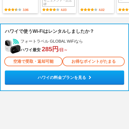
モニュメント・記念
碑
3.96
4.03
4.02
ハワイで使うWi-Fiはレンタルしましたか？
フォートラベル GLOBAL WiFiなら
285円
ハワイ最安
/日～
空港で受取・返却可能
お得なポイントがたまる
ハワイの料金プランを見る