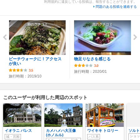
利用規約に違反している投稿は、報告することができます。
問題のある投稿を連絡する
前のクチコミ
次のクチコミ
ビーチウォークに！アクセス
物足りなさを感じる
が良い
3.0
3.5
旅行時期：2020/01
旅行時期：2019/10
このユーザーが利用した周辺のスポット
イオラニ パレス
カメハメハ大王像
ワイキキ トロリー
ソルト 
(ホノルル)
ショッ
城・宮殿
バス系
ー