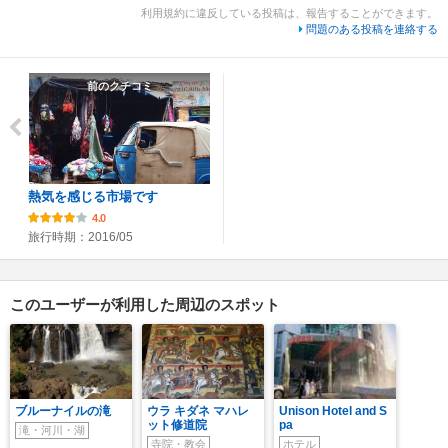
利用規約に違反している投稿は、報告することができます。
問題のある投稿を連絡する
前のクチコミ
熱気を感じる市場です
4.0
旅行時期：2016/05
このユーザーが利用した周辺のスポット
ブルーナイルの滝
ウラ キダネ マハレ
Unison Hotel and S
ット修道院
pa
滝・河川・湖
寺院・教会
ホテル