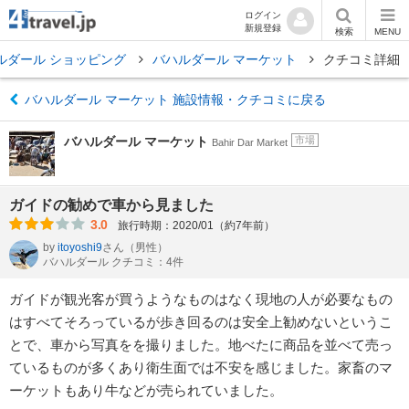
ログイン
新規登録
検索
MENU
ルダール ショッピング
バハルダール マーケット
クチコミ詳細
バハルダール マーケット 施設情報・クチコミに戻る
バハルダール マーケット
市場
Bahir Dar Market
ガイドの勧めで車から見ました
3.0
旅行時期：2020/01（約7年前）
by
itoyoshi9
さん
（男性）
バハルダール クチコミ：4件
ガイドが観光客が買うようなものはなく現地の人が必要なもの
はすべてそろっているが歩き回るのは安全上勧めないというこ
とで、車から写真をを撮りました。地べたに商品を並べて売っ
ているものが多くあり衛生面では不安を感じました。家畜のマ
ーケットもあり牛などが売られていました。