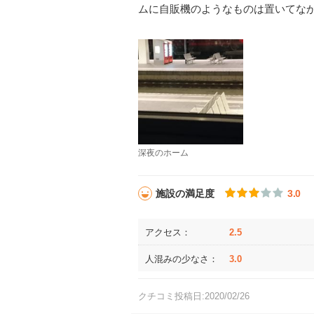
ムに自販機のようなものは置いてな
深夜のホーム
施設の満足度
3.0
アクセス：
2.5
人混みの少なさ：
3.0
クチコミ投稿日:2020/02/26