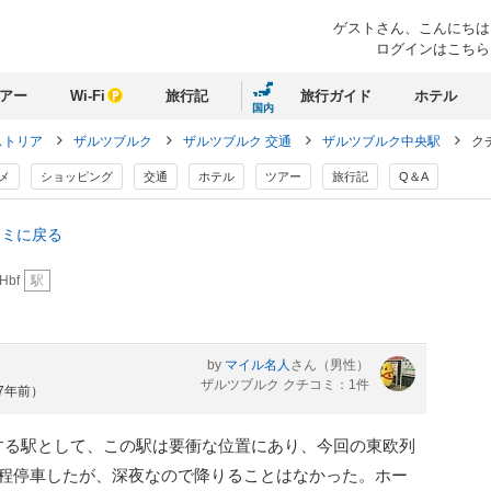
ゲストさん、
こんにちは
ログインはこちら
アー
Wi-Fi
旅行記
旅行ガイド
ホテル
国内
ストリア
ザルツブルク
ザルツブルク 交通
ザルツブルク中央駅
ク
メ
ショッピング
交通
ホテル
ツアー
旅行記
Q＆A
コミに戻る
 Hbf
駅
by
マイル名人
さん
（男性）
ザルツブルク クチコミ：1件
約7年前）
する駅として、この駅は要衝な位置にあり、今回の東欧列
分程停車したが、深夜なので降りることはなかった。ホー