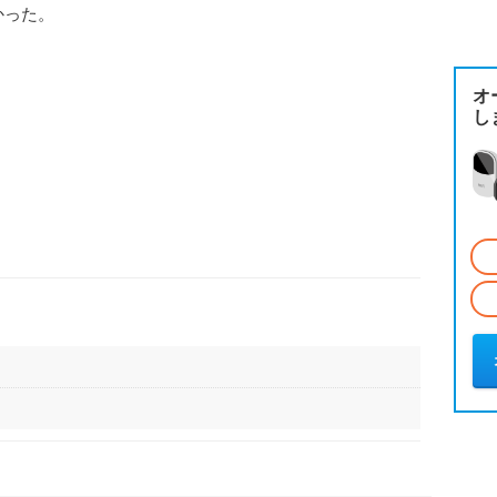
かった。
オ
し