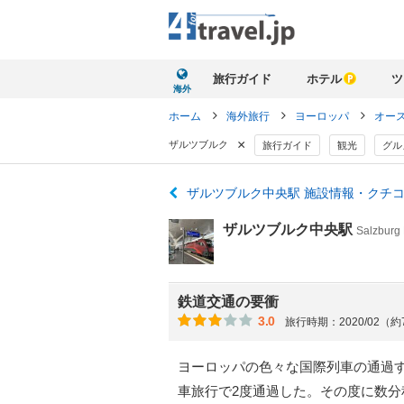
旅行ガイド
ホテル
ツ
海外
ホーム
海外旅行
ヨーロッパ
オー
×
ザルツブルク
旅行ガイド
観光
グル
ザルツブルク中央駅 施設情報・クチ
ザルツブルク中央駅
Salzburg
鉄道交通の要衝
3.0
旅行時期：2020/02（
ヨーロッパの色々な国際列車の通過
車旅行で2度通過した。その度に数