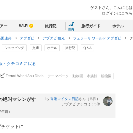
ゲストさん、
こんにちは
ログインはこちら
アー
Wi-Fi
旅行記
旅行ガイド
ホテル
国内
長国連邦
アブダビ
アブダビ 観光
フェラーリ ワールド アブダビ
ク
ショッピング
交通
ホテル
旅行記
Q＆A
情報・クチコミに戻る
ダビ
Ferrari World Abu Dhabi
テーマパーク・動物園・水族館・植物園
の絶叫マシンがす
by
香港マイタン日記
さん
（男性）
アブダビ クチコミ：5件
約7年前）
ブチケットに