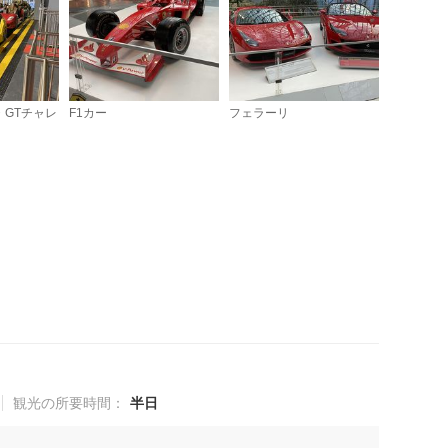
・GTチャレ
F1カー
フェラーリ
観光の所要時間：
半日