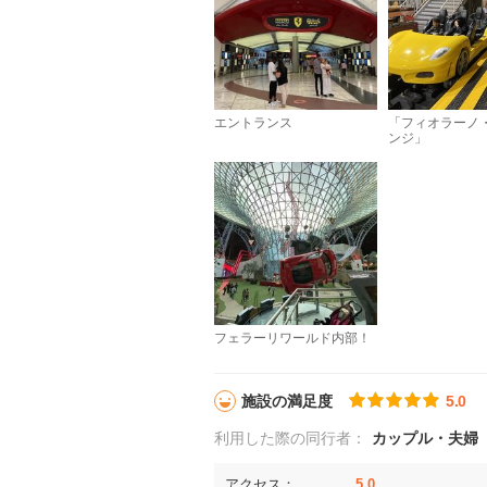
エントランス
「フィオラーノ
ンジ」
フェラーリワールド内部！
施設の満足度
5.0
利用した際の同行者：
カップル・夫婦
アクセス：
5.0