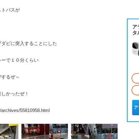
ストパスが
ア
タ
ブダビに突入することにした
シーで１０分くらい
がするぜ～
楽しかったぜ！
ア
archives/55810958.html