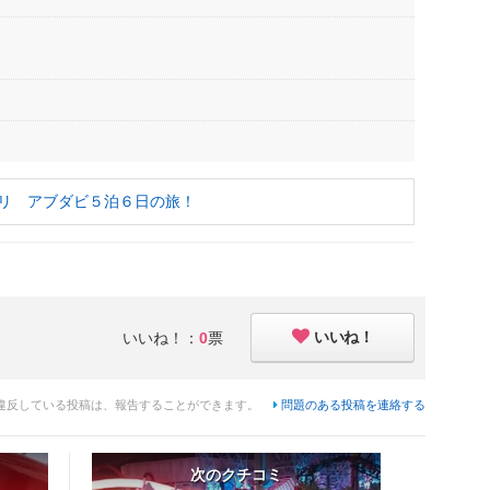
プリ アブダビ５泊６日の旅！
いいね！
いいね！：
0
票
違反している投稿は、報告することができます。
問題のある投稿を連絡する
次のクチコミ