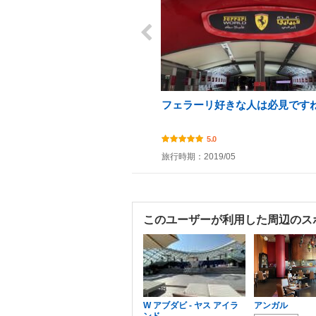
フェラーリ好きな人は必見です
5.0
旅行時期：2019/05
このユーザーが利用した周辺のス
W アブダビ - ヤス アイラ
アンガル
ンド