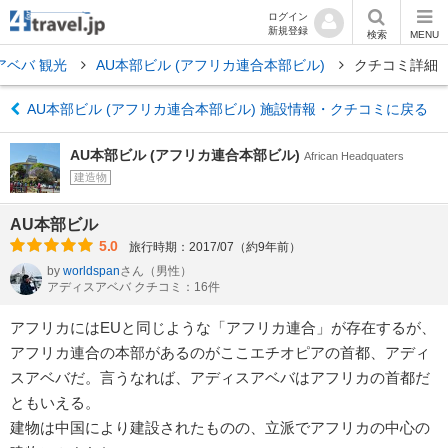
ログイン
新規登録
検索
MENU
アベバ 観光
AU本部ビル (アフリカ連合本部ビル)
クチコミ詳細
AU本部ビル (アフリカ連合本部ビル) 施設情報・クチコミに戻る
AU本部ビル (アフリカ連合本部ビル)
African Headquaters
建造物
AU本部ビル
5.0
旅行時期：2017/07（約9年前）
by
worldspan
さん
（男性）
アディスアベバ クチコミ：16件
アフリカにはEUと同じような「アフリカ連合」が存在するが、
アフリカ連合の本部があるのがここエチオピアの首都、アディ
スアベバだ。言うなれば、アディスアベバはアフリカの首都だ
ともいえる。
建物は中国により建設されたものの、立派でアフリカの中心の