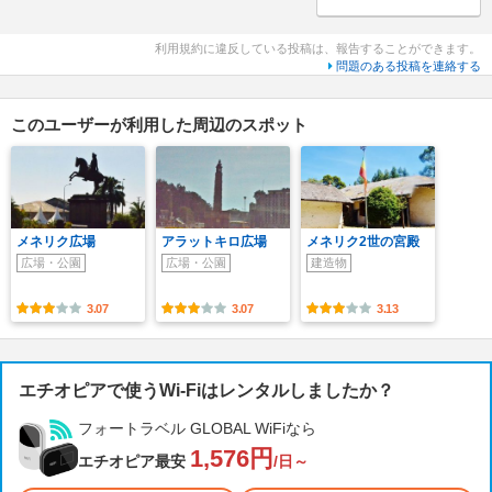
利用規約に違反している投稿は、報告することができます。
問題のある投稿を連絡する
このユーザーが利用した周辺のスポット
メネリク広場
アラットキロ広場
メネリク2世の宮殿
広場・公園
広場・公園
建造物
3.07
3.07
3.13
エチオピアで使うWi-Fiはレンタルしましたか？
フォートラベル GLOBAL WiFiなら
1,576円
エチオピア最安
/日～