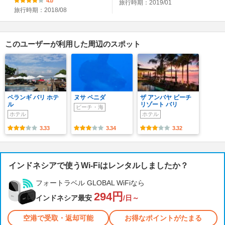
4.0
旅行時期：2019/01
旅行時期：2018/08
このユーザーが利用した周辺のスポット
ペランギ バリ ホテ
ヌサ ペニダ
ザ アンバヤ ビーチ
ル
リゾート バリ
ビーチ・海
ホテル
ホテル
3.33
3.34
3.32
インドネシアで使うWi-Fiはレンタルしましたか？
フォートラベル GLOBAL WiFiなら
294円
インドネシア最安
/日～
空港で受取・返却可能
お得なポイントがたまる