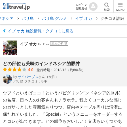
ログイン
新規登録
検索
MENU
ドネシア
バリ島
バリ島 グルメ
イブ オカ
クチコミ詳細
イブ オカ 施設情報・クチコミに戻る
イブ オカ
地元の料理
Ibu Oka
どの部位も美味のインドネシア的豚丼
4.0
旅行時期：2018/12（約8年前）
by
サイバーブス
さん
（女性）
バリ島 クチコミ：8件
ウブドといえばココ！というバビグリン(インドネシア的豚丼)
の名店。日本人のお客さんもチラホラ。程よくローカルな感じ
のガサっとした雰囲気ありつつ、店内やテーブル周りは清潔に
保たれていました。「Special」というメニューをオーダーする
とコレが出てきます。どの部位もおいしい！支店もいくつかあ