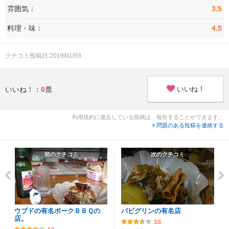
雰囲気：
3.5
料理・味：
4.5
クチコミ投稿日:2019/01/03
いいね！
いいね！：
0
票
利用規約に違反している投稿は、報告することができます。
問題のある投稿を連絡する
前のクチコミ
次のクチコミ
ウブドの有名ポークＢＢＱの
バビグリンの有名店
店。
3.5