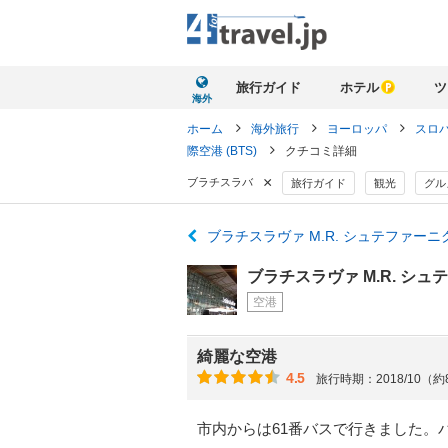
旅行ガイド
ホテル
ツ
海外
ホーム
海外旅行
ヨーロッパ
スロ
際空港 (BTS)
クチコミ詳細
×
ブラチスラバ
旅行ガイド
観光
グル
ブラチスラヴァ M.R. シュテファーニ
ブラチスラヴァ M.R. シュ
空港
綺麗な空港
4.5
旅行時期：2018/10（
市内からは61番バスで行きました。