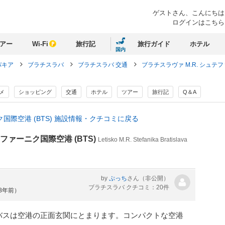
ゲストさん、
こんにちは
ログインはこちら
アー
Wi-Fi
旅行記
旅行ガイド
ホテル
国内
バキア
ブラチスラバ
ブラチスラバ 交通
ブラチスラヴァ M.R. シュテ
メ
ショッピング
交通
ホテル
ツアー
旅行記
Q＆A
ク国際空港 (BTS) 施設情報・クチコミに戻る
テファーニク国際空港 (BTS)
Letisko M.R. Stefanika Bratislava
by
ぷっち
さん
（非公開）
ブラチスラバ クチコミ：20件
約8年前）
バスは空港の正面玄関にとまります。コンパクトな空港