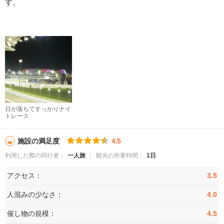
す。
日が落ちてすっかりナイ
トレース
施設の満足度
4.5
利用した際の同行者：
一人旅
観光の所要時間：
1日
アクセス：
3.5
人混みの少なさ：
4.0
催し物の規模：
4.5