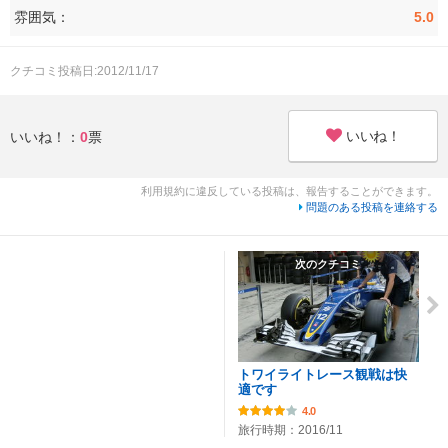
雰囲気：
5.0
クチコミ投稿日:2012/11/17
いいね！
いいね！：
0
票
利用規約に違反している投稿は、報告することができます。
問題のある投稿を連絡する
次のクチコミ
トワイライトレース観戦は快
適です
4.0
旅行時期：2016/11