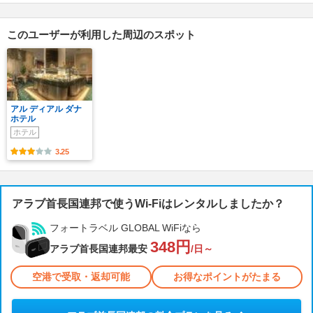
このユーザーが利用した周辺のスポット
アル ディアル ダナ
ホテル
ホテル
3.25
アラブ首長国連邦で使うWi-Fiはレンタルしましたか？
フォートラベル GLOBAL WiFiなら
348円
アラブ首長国連邦最安
/日～
空港で受取・返却可能
お得なポイントがたまる