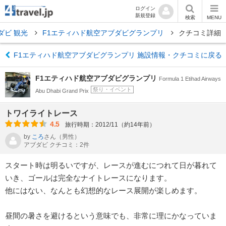
ログイン
新規登録
検索
MENU
ダビ 観光
F1エティハド航空アブダビグランプリ
クチコミ詳細
F1エティハド航空アブダビグランプリ 施設情報・クチコミに戻る
F1エティハド航空アブダビグランプリ
Formula 1 Etihad Airways
祭り・イベント
Abu Dhabi Grand Prix
トワイライトレース
4.5
旅行時期：2012/11（約14年前）
by
ころ
さん
（男性）
アブダビ クチコミ：2件
スタート時は明るいですが、レースが進むにつれて日が暮れて
いき、ゴールは完全なナイトレースになります。
他にはない、なんとも幻想的なレース展開が楽しめます。
昼間の暑さを避けるという意味でも、非常に理にかなっていま