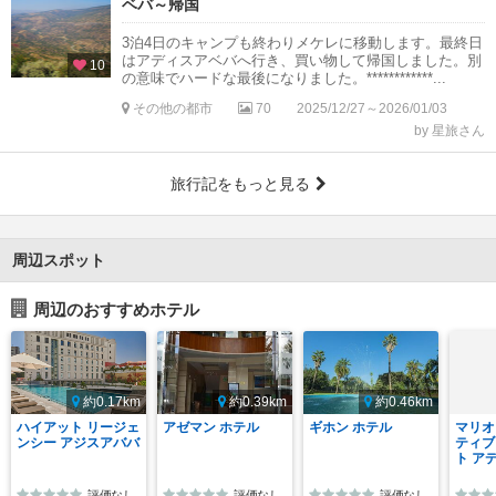
ベバ～帰国
3泊4日のキャンプも終わりメケレに移動します。最終日
はアディスアベバへ行き、買い物して帰国しました。別
10
の意味でハードな最後になりました。************...
その他の都市
70
2025/12/27～2026/01/03
by 星旅さん
旅行記をもっと見る
周辺スポット
周辺のおすすめホテル
約0.17km
約0.39km
約0.46km
ハイアット リージェ
アゼマン ホテル
ギホン ホテル
マリオ
ンシー アジスアババ
ティブ
ト ア
評価なし
評価なし
評価なし