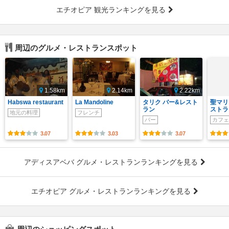
エチオピア 観光ランキングを見る
周辺のグルメ・レストランスポット
1.58km
2.14km
2.22km
Habswa restaurant
La Mandoline
タリク バー&レスト
聖マリ
ラン
ストラ
地元の料理
フレンチ
バー
カフェ
3.07
3.03
3.07
アディスアベバ グルメ・レストランランキングを見る
エチオピア グルメ・レストランランキングを見る