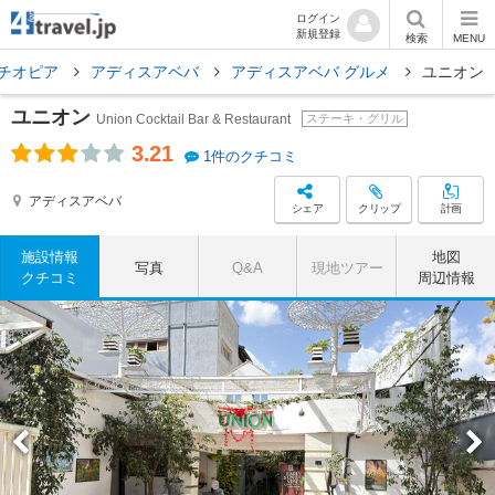
ログイン
新規登録
検索
MENU
チオピア
アディスアベバ
アディスアベバ グルメ
ユニオン
ユニオン
Union Cocktail Bar & Restaurant
ステーキ・グリル
3.21
1件のクチコミ
アディスアベバ
シェア
クリップ
計画
施設情報
地図
写真
Q&A
現地ツアー
クチコミ
周辺情報