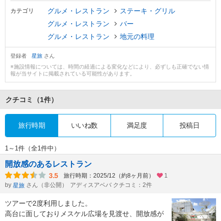
グルメ・レストラン
ステーキ・グリル
カテゴリ
グルメ・レストラン
バー
グルメ・レストラン
地元の料理
登録者
星旅
さん
※施設情報については、時間の経過による変化などにより、必ずしも正確でない情
報が当サイトに掲載されている可能性があります。
クチコミ
（1件）
旅行時期
いいね数
満足度
投稿日
1～1件（全1件中）
開放感のあるレストラン
3.5
旅行時期：2025/12（約8ヶ月前）
1
by
さん（非公開）
アディスアベバ クチコミ：2件
星旅
ツアーで2度利用しました。
高台に面しておりメスケル広場を見渡せ、開放感が