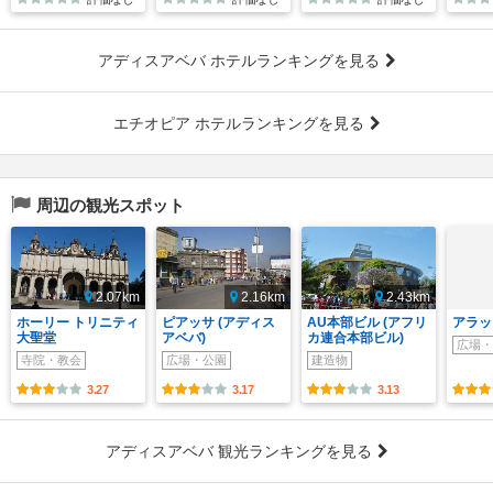
アディスアベバ ホテルランキングを見る
エチオピア ホテルランキングを見る
周辺の観光スポット
2.07km
2.16km
2.43km
ホーリー トリニティ
ピアッサ (アディス
AU本部ビル (アフリ
アラッ
大聖堂
アベバ)
カ連合本部ビル)
広場・
寺院・教会
広場・公園
建造物
3.27
3.17
3.13
アディスアベバ 観光ランキングを見る