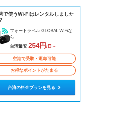
湾で使うWi-Fiはレンタルしました
？
フォートラベル GLOBAL WiFiな
ら
254円
台湾最安
/日～
空港で受取・返却可能
お得なポイントがたまる
台湾の料金プランを見る