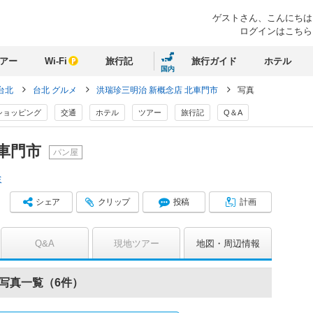
ゲストさん、
こんにちは
ログインはこちら
アー
Wi-Fi
旅行記
旅行ガイド
ホテル
国内
台北
台北 グルメ
洪瑞珍三明治 新概念店 北車門市
写真
ショッピング
交通
ホテル
ツアー
旅行記
Q＆A
北車門市
パン屋
ミ
シェア
クリップ
投稿
計画
Q&A
現地ツアー
地図
周辺情報
の写真一覧（6件）