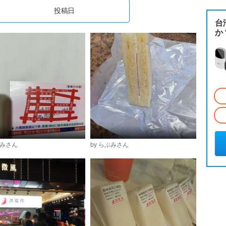
投稿日
台
か
ぶみさん
by らぶみさん