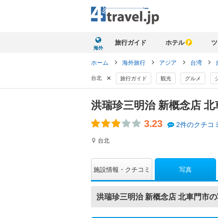
旅行ガイド
ホテル
ツ
海外
ホーム
海外旅行
アジア
台湾
×
台北
旅行ガイド
観光
グルメ
洪瑞珍三明治 新概念店 
3.23
2件のクチコ
台北
写真
施設情報
クチコミ
洪瑞珍三明治 新概念店 北車門市