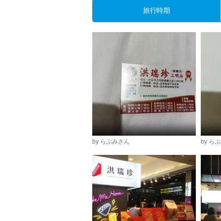
旅行時期
by らぶみさん
by ら