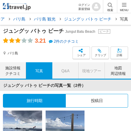
ログイン
新規登録
検索
MENU
シア
バリ島
バリ島 観光
ジュングッ バトゥ ビーチ
写真
ジュングッ バトゥ ビーチ
Jungut Batu Beach
ビーチ
3.21
2件のクチコミ
バリ島
シェア
クリップ
計画
施設情報
地図
写真
Q&A
現地ツアー
クチコミ
周辺情報
ジュングッ バトゥ ビーチの写真一覧（2件）
旅行時期
投稿日