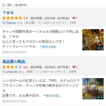
1～3件（全3件中）
ＴＷＧ
5.0
旅行時期：2023/06（約3年前）
0
by
さん（非公開）
シンガポール クチコミ：13件
Planner
チャンギ国際空港ターミナル３の制限エリア内にあ
る、ＴＷＧ
なんと言ってもマカロンが絶品なんです！
ティーフレーバーマカ
...
続きを読む
1
投稿日:2023/07/06
高品質の商品
3.0
旅行時期：2019/10（約7年前）
0
by
さん（男性）
シンガポール クチコミ：189件
umaro64
シンガポールの紅茶といえば、TWG。ホテルのクラ
ブラウンジや、チャンギ空港の航空会社ラウンジで
も
定番です。お土産や自分
...
続きを読む
1
投稿日:2019/10/20