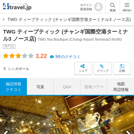
ログイン
新規登録
検索
MENU
TWG ティーブティック (チャンギ国際空港ターミナル3 ノース店)
TWG ティーブティック (チャンギ国際空港ターミナ
ル3 ノース店)
TWG Tea Boutique (Changi Airport Terminal3 North)
専門店
3.22
3件のクチコミ
シンガポール
シェア
クリップ
計画
施設情報
地図
写真
Q&A
現地ツアー
クチコミ
周辺情報