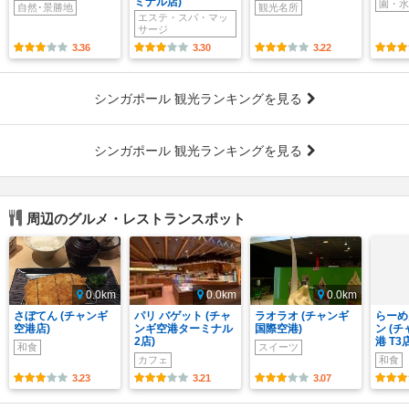
ミナル店)
園・水
自然･景勝地
観光名所
エステ・スパ・マッ
サージ
3.36
3.30
3.22
シンガポール 観光ランキングを見る
シンガポール 観光ランキングを見る
周辺のグルメ・レストランスポット
0.0km
0.0km
0.0km
さぼてん (チャンギ
パリ バゲット (チャ
ラオラオ (チャンギ
らーめ
空港店)
ンギ空港ターミナル
国際空港)
ン (
2店)
港 T3
和食
スイーツ
カフェ
和食
3.23
3.21
3.07