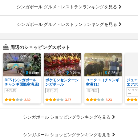
シンガポール グルメ・レストランランキングを見る
シンガポール グルメ・レストランランキングを見る
周辺のショッピングスポット
0.0km
0.2km
0.26km
DFS (シンガポール
ポケモンセンターシ
ユニクロ（チャンギ
ジュエ
チャンギ国際空港店)
ンガポール
空港T1）
エアポ
ショッ
免税店
専門店
専門店
ー
3.32
3.27
3.23
シンガポール ショッピングランキングを見る
シンガポール ショッピングランキングを見る