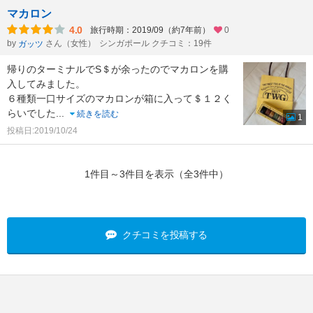
マカロン
4.0
旅行時期：2019/09（約7年前）
0
by
さん（女性）
シンガポール クチコミ：19件
ガッツ
帰りのターミナルでS＄が余ったのでマカロンを購
入してみました。
６種類一口サイズのマカロンが箱に入って＄１２く
らいでした
...
続きを読む
1
投稿日:2019/10/24
1件目～3件目を表示（全3件中）
クチコミを投稿する