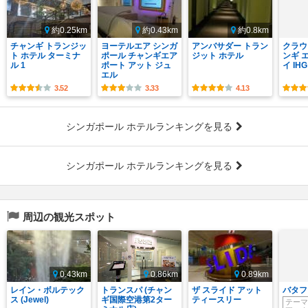
約0.25km
約0.43km
約0.8km
チャンギ トランジッ
ヨーテルエア シンガ
アンバサダー トラン
クラウ
ト ホテル ターミナ
ポール チャンギエア
ジット ホテル
ンギ 
ル 1
ポート アット ジュ
イ IHG
エル
3.52
3.33
4.13
シンガポール ホテルランキングを見る
シンガポール ホテルランキングを見る
周辺の観光スポット
0.43km
0.86km
0.89km
レイン・ボルテック
トランスパ (チャン
ザ スライド アット
バタフ
ス (Jewel)
ギ国際空港第2ター
ティースリー
テーマ