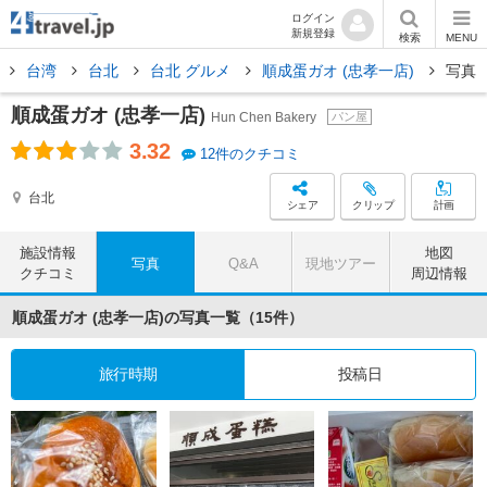
ログイン
新規登録
検索
MENU
台湾
台北
台北 グルメ
順成蛋ガオ (忠孝一店)
写真
順成蛋ガオ (忠孝一店)
Hun Chen Bakery
パン屋
3.32
12件のクチコミ
台北
シェア
クリップ
計画
施設情報
地図
写真
Q&A
現地ツアー
クチコミ
周辺情報
順成蛋ガオ (忠孝一店)の写真一覧（15件）
旅行時期
投稿日