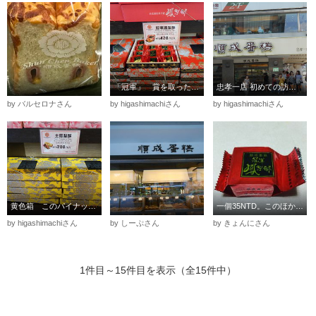
「冠軍」 賞を取ったパイナップルケーキです。
忠孝一店 初めての訪問です。
by バルセロナさん
by higashimachiさん
by higashimachiさん
黄色箱 このパイナップルケーキも美味しいです。
一個35NTD。このほかにもナッツ入りとかもあり。
by higashimachiさん
by しーぷさん
by きょんにさん
1件目～15件目を表示（全15件中）