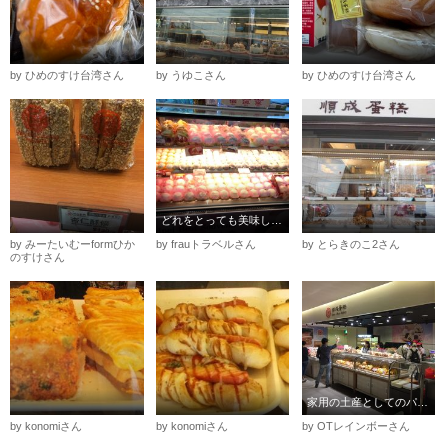
by ひめのすけ台湾さん
by うゆこさん
by ひめのすけ台湾さん
どれをとっても美味しそうです
by みーたいむーformひか
by frauトラベルさん
by とらきのこ2さん
のすけさん
家用の土産としてのパン、翌日でももっちりとおいしかった
by konomiさん
by konomiさん
by OTレインボーさん